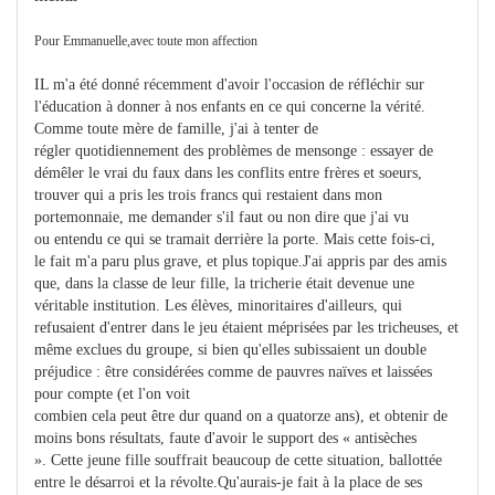
Pour Emmanuelle,avec toute mon affection
IL m'a été donné récemment d'avoir l'occasion de réfléchir sur
l'éducation à donner à nos enfants en ce qui concerne la vérité.
Comme toute mère de famille, j'ai à tenter de
régler quotidiennement des problèmes de mensonge : essayer de
démêler le vrai du faux dans les conflits entre frères et soeurs,
trouver qui a pris les trois francs qui restaient dans mon
portemonnaie, me demander s'il faut ou non dire que j'ai vu
ou entendu ce qui se tramait derrière la porte. Mais cette fois-ci,
le fait m'a paru plus grave, et plus topique.J'ai appris par des amis
que, dans la classe de leur fille, la tricherie était devenue une
véritable institution. Les élèves, minoritaires d'ailleurs, qui
refusaient d'entrer dans le jeu étaient méprisées par les tricheuses, et
même exclues du groupe, si bien qu'elles subissaient un double
préjudice : être considérées comme de pauvres naïves et laissées
pour compte (et l'on voit
combien cela peut être dur quand on a quatorze ans), et obtenir de
moins bons résultats, faute d'avoir le support des « antisèches
». Cette jeune fille souffrait beaucoup de cette situation, ballottée
entre le désarroi et la révolte.Qu'aurais-je fait à la place de ses