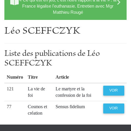
France légalise l'euthanasie. Entretien avec Mgr
Matthieu Rougé
Léo SCEFFCZYK
Liste des publications de Léo
SCEFFCZYK
Numéro
Titre
Article
121
La vie de
Le martyre et la
VOIR
foi
confession de la foi
77
Cosmos et
Sensus fidelium
VOIR
création