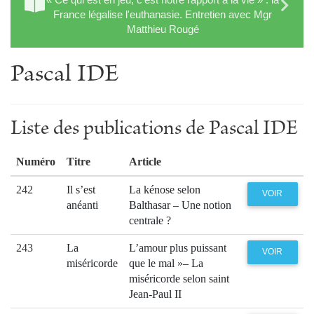
France légalise l'euthanasie. Entretien avec Mgr
Matthieu Rougé
Pascal IDE
Liste des publications de Pascal IDE
Numéro
Titre
Article
242
Il s’est
La kénose selon
VOIR
anéanti
Balthasar – Une notion
centrale ?
243
La
L’amour plus puissant
VOIR
miséricorde
que le mal »– La
miséricorde selon saint
Jean-Paul II