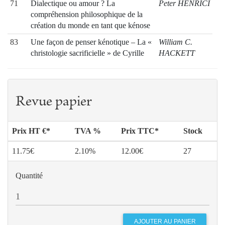
71
Dialectique ou amour ? La
Peter HENRICI
compréhension philosophique de la
création du monde en tant que kénose
83
Une façon de penser kénotique – La «
William C.
christologie sacrificielle » de Cyrille
HACKETT
d’Alexandrie
97
Le don du sacrifice – Ou ce que la «
Andrea
kénose » peut dire aux philosophes
BELLANTONE
Revue papier
109
Kénose, compassion et miséricorde
Emmanuel
chez Simone Weil
GABELLIERI
Prix HT €*
TVA %
Prix TTC*
Stock
11.75€
2.10%
12.00€
27
Quantité