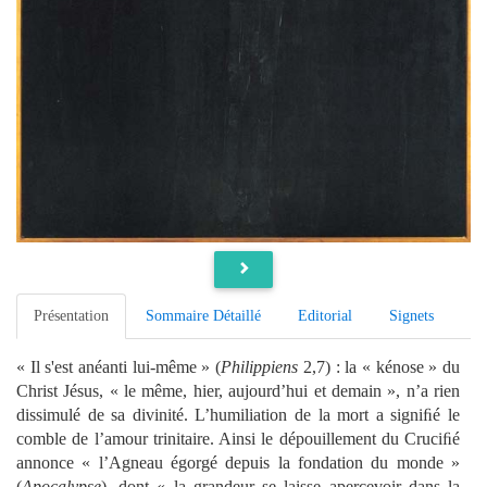
Présentation
Sommaire Détaillé
Editorial
Signets
« Il s'est anéanti lui-même » (
Philippiens
2,7) : la « kénose » du
Christ Jésus, « le même, hier, aujourd’hui et demain », n’a rien
dissimulé de sa divinité. L’humiliation de la mort a signiﬁé le
comble de l’amour trinitaire. Ainsi le dépouillement du Cruciﬁé
annonce « l’Agneau égorgé depuis la fondation du monde »
(
Apocalypse
), dont « la grandeur se laisse apercevoir dans la