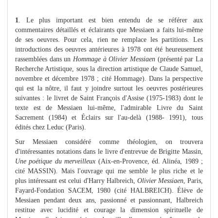
1
. Le plus important est bien entendu de se référer aux
commentaires détaillés et éclairants que Messiaen a faits lui-même
de ses oeuvres. Pour cela, rien ne remplace les partitions. Les
introductions des oeuvres antérieures à 1978 ont été heureusement
rassemblées dans un
Hommage à Olivier Messiaen
(présenté par La
Recherche Artistique, sous la direction artistique de Claude Samuel,
novembre et décembre 1978 ; cité Hommage). Dans la perspective
qui est la nôtre, il faut y joindre surtout les oeuvres postérieures
suivantes : le livret de Saint François d'Assise (1975-1983) dont le
texte est de Messiaen lui-même, l'admirable Livre du Saint
Sacrement (1984) et Éclairs sur l'au-delà (1988- 1991), tous
édités chez Leduc (Paris).
Sur Messiaen considéré comme théologien, on trouvera
d'intéressantes notations dans le livre d'entrevue de Brigitte Massin,
Une poétique du merveilleux
(Aix-en-Provence, éd. Alinéa, 1989 ;
cité MASSIN). Mais l'ouvrage qui me semble le plus riche et le
plus intéressant est celui d'Harry Halbreich,
Olivier Messiaen
, Paris,
Fayard-Fondation SACEM, 1980 (cité HALBREICH). Élève de
Messiaen pendant deux ans, passionné et passionnant, Halbreich
restitue avec lucidité et courage la dimension spirituelle de