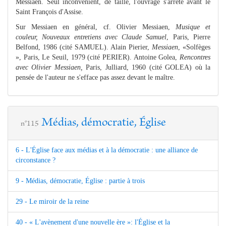
Messiaen. Seul inconvénient, de taille, l'ouvrage s'arrête avant le
Saint François d'Assise.
Sur Messiaen en général, cf. Olivier Messiaen,
Musique et
couleur, Nouveaux entretiens avec Claude Samuel
, Paris, Pierre
Belfond, 1986 (cité SAMUEL). Alain Pierier,
Messiaen
, «Solfèges
», Paris, Le Seuil, 1979 (cité PERIER). Antoine Golea,
Rencontres
avec Olivier Messiaen,
Paris, Julliard, 1960 (cité GOLEA) où la
pensée de l'auteur ne s'efface pas assez devant le maître.
Médias, démocratie, Église
n°115
6 - L'Église face aux médias et à la démocratie : une alliance de
circonstance ?
9 - Médias, démocratie, Église : partie à trois
29 - Le miroir de la reine
40 - « L'avènement d'une nouvelle ère »: l'Église et la