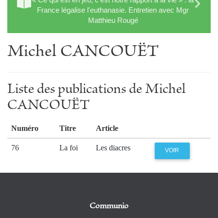
France légalise l'euthanasie. Entretien avec Mgr
Matthieu Rougé
Michel CANCOUËT
Liste des publications de Michel
CANCOUËT
Numéro
Titre
Article
76
La foi
Les diacres
VOIR
Communio