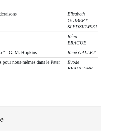
 déraisons
Elisabeth
GUIBERT-
SLEDZIEWSKI
Rémi
BRAGUE
ise" : G. M. Hopkins
René GALLET
 pour nous-mêmes dans le Pater
Evode
BEAUCAMP
e