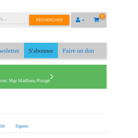
0
RECHERCHER
wsletter
S'abonner
Faire un don
en avec Mgr Matthieu Rougé
llé
Signets