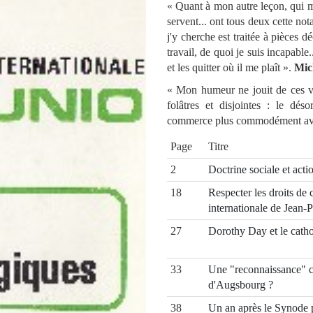
« Quant à mon autre leçon, qui mêl
servent... ont tous deux cette n
j'y cherche est traitée à pièces 
travail, de quoi je suis incapable
et les quitter où il me plaît ».
Mic
« Mon humeur ne jouit de ces vo
folâtres et disjointes : le dés
commerce plus commodément ave
Page
Titre
2
Doctrine sociale et acti
18
Respecter les droits de
internationale de Jean-P
27
Dorothy Day et le cath
33
Une "reconnaissance" c
d'Augsbourg ?
38
Un an après le Synode p