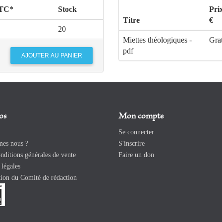
TTC*
Stock
Pri
Titre
€
20
Miettes théologiques -
Grat
pdf
os
Mon compte
Se connecter
es nous ?
S'inscrire
ditions générales de vente
Faire un don
légales
ion du Comité de rédaction