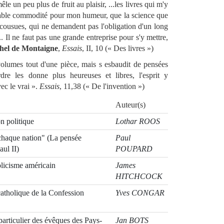
e un peu plus de fruit au plaisir, ...les livres qui m'y
otable commodité pour mon humeur, que la science que
décousues, qui ne demandent pas l'obligation d'un long
... Il ne faut pas une grande entreprise pour s'y mettre,
hel de Montaigne
,
Essais
, II, 10 (« Des livres »)
lumes tout d'une pièce, mais s esbaudit de pensées
ordre les donne plus heureuses et libres, l'esprit y
c le vrai ».
Essais
, 11,38 (« De l'invention »)
Auteur(s)
on politique
Lothar ROOS
 chaque nation" (La pensée
Paul
aul II)
POUPARD
olicisme américain
James
HITCHCOCK
atholique de la Confession
Yves CONGAR
articulier des évêques des Pays-
Jan BOTS