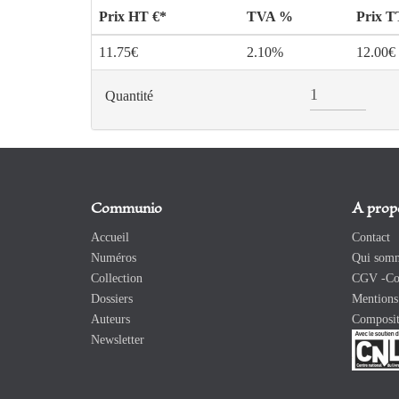
Prix HT €*
TVA %
Prix 
11.75€
2.10%
12.00€
Quantité
Communio
A prop
Accueil
Contact
Numéros
Qui somm
Collection
CGV -Con
Dossiers
Mentions 
Auteurs
Composit
Newsletter