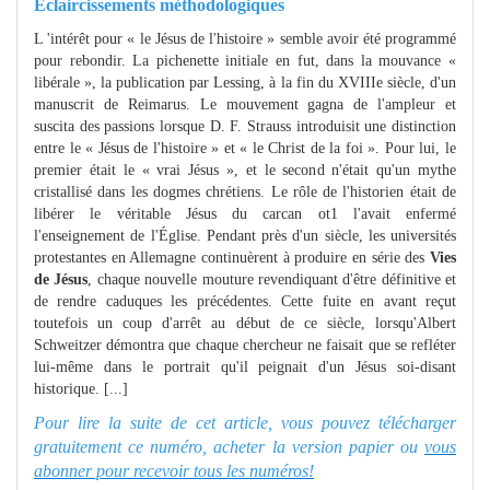
Éclaircissements méthodologiques
L 'intérêt pour « le Jésus de l'histoire » semble avoir été programmé
pour rebondir. La pichenette initiale en fut, dans la mouvance «
libérale », la publication par Lessing, à la fin du XVIIIe siècle, d'un
manuscrit de Reimarus. Le mouvement gagna de l'ampleur et
suscita des passions lorsque D. F. Strauss introduisit une distinction
entre le « Jésus de l'histoire » et « le Christ de la foi ». Pour lui, le
premier était le « vrai Jésus », et le second n'était qu'un mythe
cristallisé dans les dogmes chrétiens. Le rôle de l'historien était de
libérer le véritable Jésus du carcan ot1 l'avait enfermé
l'enseignement de l'Église. Pendant près d'un siècle, les universités
protestantes en Allemagne continuèrent à produire en série des
Vies
de Jésus
, chaque nouvelle mouture revendiquant d'être définitive et
de rendre caduques les précédentes. Cette fuite en avant reçut
toutefois un coup d'arrêt au début de ce siècle, lorsqu'Albert
Schweitzer démontra que chaque chercheur ne faisait que se refléter
lui-même dans le portrait qu'il peignait d'un Jésus soi-disant
historique. [...]
Pour lire la suite de cet article, vous pouvez télécharger
gratuitement ce numéro, acheter la version papier ou
vous
abonner pour recevoir tous les numéros!