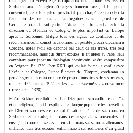
théologiens du Moyen Âge, occupa deux fois la chaire réservée en
Sorbonne aux théologiens étrangers, honneur rare ; il fut prieur
conventuel, deux fois prieur provincial, puis chargé de superviser la
formation des moniales et des béguines dans la province de
Germanie, dont faisait partie l’Alsace ; on lui confia enfin la
direction du Studium de Cologne, le plus important en Europe
après la Sorbonne. Malgré tous ces signes de confiance et de
reconnaissance, il connut la calomnie, un pénible procès diocésain à
Cologne, après avoir été dénoncé par deux de ses frères, très peu
recommandables, mais qui furent écoutés. Il fit appel au Pape, seul
compétent pour juger un théologien dominicain, et dut comparaître
en Avignon. En 1329, Jean XXII, qui voulait éviter un conflit avec
l’évêque de Cologne, Prince Électeur de l’Empire, condamna un
peu à regret un certain nombre de propositions tirées de ses oeuvres,
tout en déclarant qu’Eckhart les avait désavouées avant sa mort
(survenue en 1328).
Maître Eckhart éveillait la soif de Dieu parmi son auditoire de laïcs
et de religieux, à qui il expliquait en langue populaire les merveilles
de Dieu et son mystère, ce qui faisait le thème de ses cours en
Sorbonne et à Cologne ; dans ces respectables universités, il
enseignait comme il se devait, en latin, mais ses sermons allemands,
difficiles mais très écoutés, enflammaient ses auditoires d’un grand