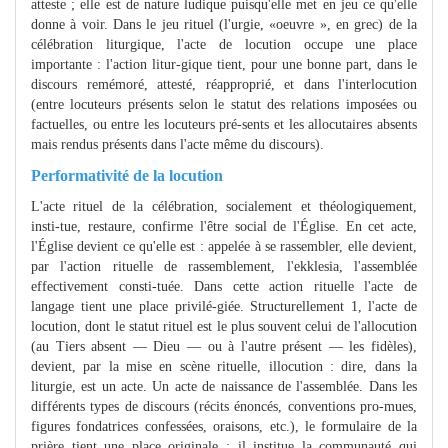
atteste ; elle est de nature ludique puisqu'elle met en jeu ce qu'elle
donne à voir. Dans le jeu rituel (l'urgie, «oeuvre », en grec) de la
célébration liturgique, l'acte de locution occupe une place
importante : l'action litur-gique tient, pour une bonne part, dans le
discours remémoré, attesté, réapproprié, et dans l'interlocution
(entre locuteurs présents selon le statut des relations imposées ou
factuelles, ou entre les locuteurs pré-sents et les allocutaires absents
mais rendus présents dans l'acte même du discours).
Performativité de la locution
L'acte rituel de la célébration, socialement et théologiquement,
insti-tue, restaure, confirme l'être social de l'Église. En cet acte,
l'Église devient ce qu'elle est : appelée à se rassembler, elle devient,
par l'action rituelle de rassemblement, l'ekklesia, l'assemblée
effectivement consti-tuée. Dans cette action rituelle l'acte de
langage tient une place privilé-giée. Structurellement 1, l'acte de
locution, dont le statut rituel est le plus souvent celui de l'allocution
(au Tiers absent — Dieu — ou à l'autre présent — les fidèles),
devient, par la mise en scène rituelle, illocution : dire, dans la
liturgie, est un acte. Un acte de naissance de l'assemblée. Dans les
différents types de discours (récits énoncés, conventions pro-mues,
figures fondatrices confessées, oraisons, etc.), le formulaire de la
prière tient une place originale : il institue la communauté qui