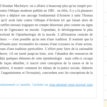
 d'Alas­dair MacIntyre, on a affaire à beaucoup plus qu'un simple pro­
contre l'éthique moderne publiée en 1981 : en effet, il y a là plusieurs
ntyre a déplacé son ancrage fondamental d'Aristote à saint Thomas
'il avait faite contre l'éthique d'Aristote (et qui faisait alors de
es conflits moraux tragiques ne compte désormais plus comme un signe
ve de l'ignorance en morale. Cependant, le développement le plus
rofond de l'épistémologie de la morale. L'affirmation centrale de
eurs — n'est possible qu'au sein d'une tradition. Il soutient que la
suffisante pour reconnaître les raisons d'une croyance ou d'une action,
sus d'une tradition particulière. L'effort pour faire de la rationa­lité
achever, s'il est mené jusqu'au bout, avec l'abandon des ressources de
déjà quelques éléments de cette épistémologie : mais celle-ci occupe
 façon détaillée, il inscrit cette conception de la rai­son et de la
cu­lières, il montre comme
nt les idéaux de la justice sociale, élaborés
, l'augustinienne et l'écossaise), concordent avec les conceptions de la
 gratuitement ce numéro, l'acheter ou
vous abonner pour recevoir tous