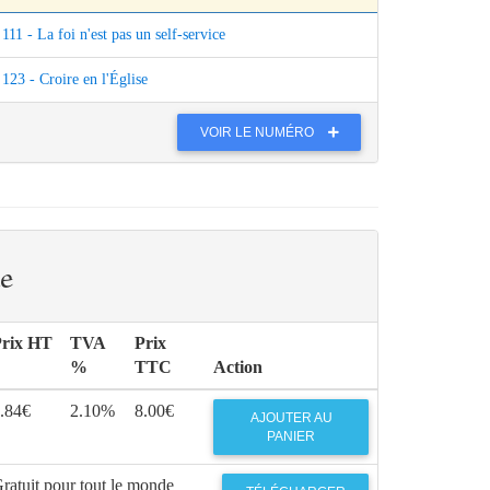
111 - La foi n'est pas un self-service
123 - Croire en l'Église
VOIR LE NUMÉRO
e
rix HT
TVA
Prix
%
TTC
Action
.84€
2.10%
8.00€
AJOUTER AU
PANIER
ratuit pour tout le monde