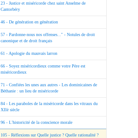
23 - Justice et miséricorde chez saint Anselme de
Cantorbéry
46 - De génération en génération
57 - Pardonne-nous nos offenses..." - Notules de droit
canonique et de droit français
61 - Apologie du mauvais larron
66 - Soyez miséricordieux comme votre Père est
miséricordieux
71 - Confiées les unes aux autres - Les dominicaines de
Béthanie : un lieu de miséricorde
84 - Les paraboles de la miséricorde dans les vitraux du
XIIè siècle
96 - L'historicité de la conscience morale
105 - Réflexions sur Quelle justice ? Quelle rationalité ?