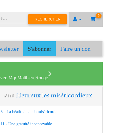
0
RECHERCHER
wsletter
S'abonner
Faire un don
en avec Mgr Matthieu Rougé
Heureux les miséricordieux
n°110
5 - La béatitude de la miséricorde
11 - Une gratuité inconcevable