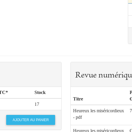
Revue numériqu
TTC*
Stock
P
Titre
€
17
Heureux les miséricordieux
7
- pdf
Heureux les miséricordieux
G