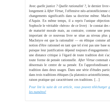
Avec
quelle justice ? Quelle rationalité ?,
le dernier livre
longement à
After Virtue,
l'offensive néo-aristotélicienne 
change­ments significatifs dans sa doctrine même. MacI
d'Aquin. En même temps, il a repris l'unique objection qu
Sophocle le véritable «héros» de ce livre) : le constat d
de maturité morale mais, au contraire, comme une preu
important de ce nouveau livre se situe au niveau plus p
MacIntyre est que la rationalité — en éthique comme aill
notion d'être rationnel en tant que tel n'est pas une base 
puisque leur justification dépend toujours d'engage­ments is
une distance critique à l'égard de toute tradition doit s'
toute forme de pensée rationnelle.
After Virtue
contenait 
désormais le centre de sa pensée. En l'approfondissant de
tradition dans deux usages. Dans une série d'études parti
dans trois traditions éthiques (la platonico-aristotélicienne
raison pratique qui caractérisent ces traditions. [...]
Pour lire la suite de cet article, vous pouvez télécharger
les numéros!