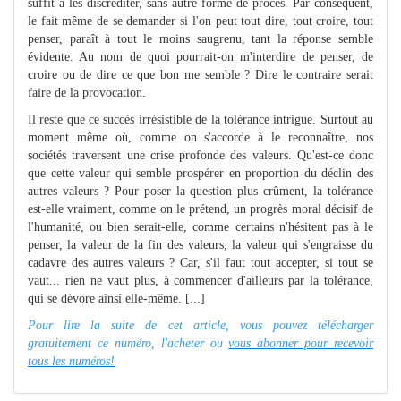
suffit à les discréditer, sans autre forme de procès. Par conséquent,
le fait même de se demander si l'on peut tout dire, tout croire, tout
penser, paraît à tout le moins saugrenu, tant la réponse semble
évidente. Au nom de quoi pourrait-on m'interdire de penser, de
croire ou de dire ce que bon me semble ? Dire le contraire serait
faire de la provocation.
Il reste que ce succès irrésistible de la tolérance intrigue. Surtout au
moment même où, comme on s'accorde à le reconnaître, nos
sociétés traversent une crise profonde des valeurs. Qu'est-ce donc
que cette valeur qui semble prospérer en proportion du déclin des
autres valeurs ? Pour poser la question plus crûment, la tolérance
est-elle vraiment, comme on le prétend, un progrès moral décisif de
l'humanité, ou bien serait-elle, comme certains n'hésitent pas à le
penser, la valeur de la fin des valeurs, la valeur qui s'engraisse du
cadavre des autres valeurs ? Car, s'il faut tout accepter, si tout se
vaut... rien ne vaut plus, à commencer d'ailleurs par la tolérance,
qui se dévore ainsi elle-même. [...]
Pour lire la suite de cet article, vous pouvez télécharger
gratuitement ce numéro, l'acheter ou
vous abonner pour recevoir
tous les numéros!