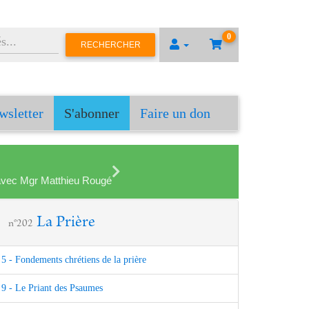
0
RECHERCHER
wsletter
S'abonner
Faire un don
en avec Mgr Matthieu Rougé
La Prière
n°202
5 - Fondements chrétiens de la prière
9 - Le Priant des Psaumes