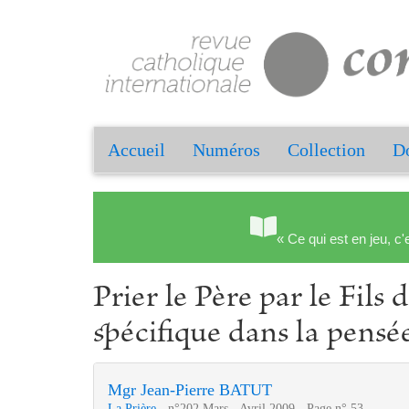
Accueil
Numéros
Collection
Do
« Ce qui est en jeu, c'
Prier le Père par le Fils 
spécifique dans la pensé
Mgr Jean-Pierre BATUT
La Prière
- n°202 Mars - Avril 2009 - Page n° 53