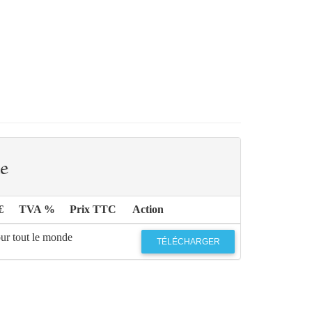
e
€
TVA %
Prix TTC
Action
our tout le monde
TÉLÉCHARGER