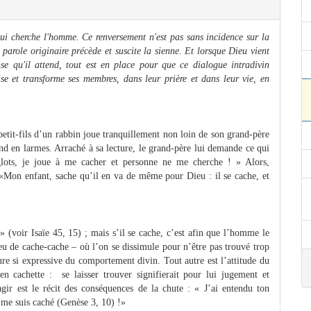
qui cherche l'homme. Ce renversement n'est pas sans incidence sur la
parole originaire précède et suscite la sienne. Et lorsque Dieu vient
e qu'il attend, tout est en place pour que ce dialogue intradivin
lise et transforme ses membres, dans leur prière et dans leur vie, en
petit-fils d’un rabbin joue tranquillement non loin de son grand-père
ond en larmes. Arraché à sa lecture, le grand-père lui demande ce qui
nglots, je joue à me cacher et personne ne me cherche ! » Alors,
 : «Mon enfant, sache qu’il en va de même pour Dieu : il se cache, et
» (voir Isaïe 45, 15) ; mais s’il se cache, c’est afin que l’homme le
 jeu de cache-cache – où l’on se dissimule pour n’être pas trouvé trop
ure si expressive du comportement divin. Tout autre est l’attitude du
en cachette : se laisser trouver signifierait pour lui jugement et
ir est le récit des conséquences de la chute : « J’ai entendu ton
je me suis caché (Genèse 3, 10) !»