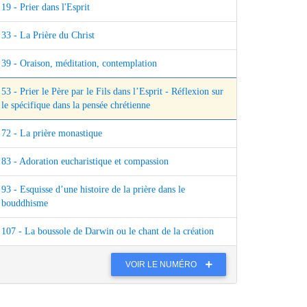
19 - Prier dans l'Esprit
33 - La Prière du Christ
39 - Oraison, méditation, contemplation
53 - Prier le Père par le Fils dans l’Esprit - Réflexion sur
le spécifique dans la pensée chrétienne
72 - La prière monastique
83 - Adoration eucharistique et compassion
93 - Esquisse d’une histoire de la prière dans le
bouddhisme
107 - La boussole de Darwin ou le chant de la création
VOIR LE NUMÉRO