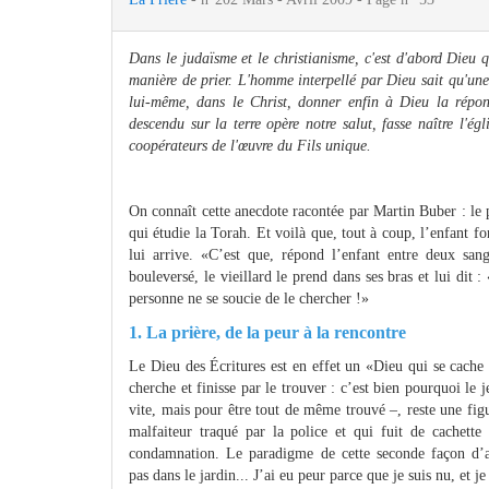
Dans le judaïsme et le christianisme, c'est d'abord Dieu 
manière de prier. L'homme interpellé par Dieu sait qu'une 
lui-même, dans le Christ, donner enfin à Dieu la répons
descendu sur la terre opère notre salut, fasse naître l'ég
coopérateurs de l'œuvre du Fils unique.
On connaît cette anecdote racontée par Martin Buber : le 
qui étudie la Torah. Et voilà que, tout à coup, l’enfant f
lui arrive. «C’est que, répond l’enfant entre deux sa
bouleversé, le vieillard le prend dans ses bras et lui dit
personne ne se soucie de le chercher !»
1. La prière, de la peur à la rencontre
Le Dieu des Écritures est en effet un «Dieu qui se cache 
cherche et finisse par le trouver : c’est bien pourquoi le
vite, mais pour être tout de même trouvé –, reste une fig
malfaiteur traqué par la police et qui fuit de cachette 
condamnation. Le paradigme de cette seconde façon d’ag
pas dans le jardin... J’ai eu peur parce que je suis nu, et 