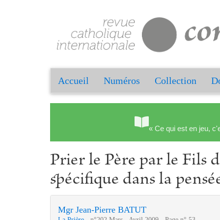
Accueil
Numéros
Collection
Do
« Ce qui est en jeu, c'
Prier le Père par le Fils 
spécifique dans la pensé
Mgr Jean-Pierre BATUT
La Prière
- n°202 Mars - Avril 2009 - Page n° 53