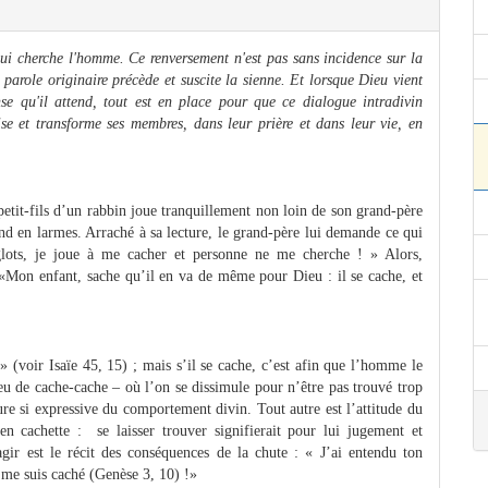
qui cherche l'homme. Ce renversement n'est pas sans incidence sur la
parole originaire précède et suscite la sienne. Et lorsque Dieu vient
e qu'il attend, tout est en place pour que ce dialogue intradivin
lise et transforme ses membres, dans leur prière et dans leur vie, en
petit-fils d’un rabbin joue tranquillement non loin de son grand-père
ond en larmes. Arraché à sa lecture, le grand-père lui demande ce qui
nglots, je joue à me cacher et personne ne me cherche ! » Alors,
 : «Mon enfant, sache qu’il en va de même pour Dieu : il se cache, et
» (voir Isaïe 45, 15) ; mais s’il se cache, c’est afin que l’homme le
 jeu de cache-cache – où l’on se dissimule pour n’être pas trouvé trop
ure si expressive du comportement divin. Tout autre est l’attitude du
en cachette : se laisser trouver signifierait pour lui jugement et
ir est le récit des conséquences de la chute : « J’ai entendu ton
je me suis caché (Genèse 3, 10) !»