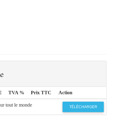
e
€
TVA %
Prix TTC
Action
our tout le monde
TÉLÉCHARGER