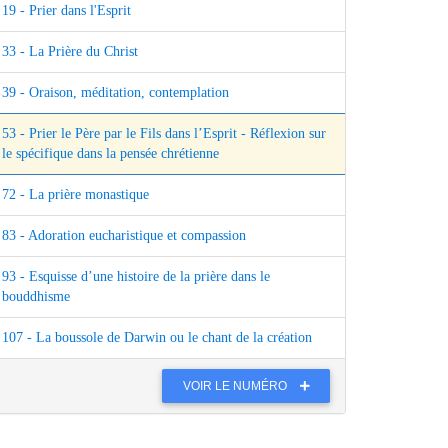
19 - Prier dans l'Esprit
33 - La Prière du Christ
39 - Oraison, méditation, contemplation
53 - Prier le Père par le Fils dans l’Esprit - Réflexion sur
le spécifique dans la pensée chrétienne
72 - La prière monastique
83 - Adoration eucharistique et compassion
93 - Esquisse d’une histoire de la prière dans le
bouddhisme
107 - La boussole de Darwin ou le chant de la création
VOIR LE NUMÉRO