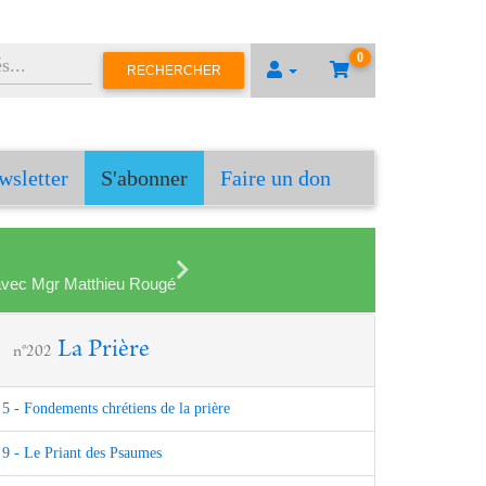
0
RECHERCHER
wsletter
S'abonner
Faire un don
en avec Mgr Matthieu Rougé
La Prière
n°202
5 - Fondements chrétiens de la prière
9 - Le Priant des Psaumes