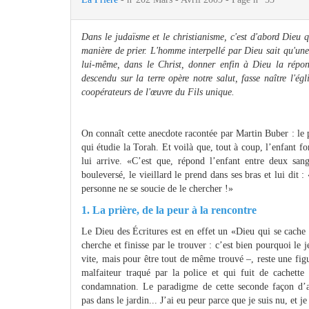
Dans le judaïsme et le christianisme, c'est d'abord Dieu 
manière de prier. L'homme interpellé par Dieu sait qu'une 
lui-même, dans le Christ, donner enfin à Dieu la répons
descendu sur la terre opère notre salut, fasse naître l'ég
coopérateurs de l'œuvre du Fils unique.
On connaît cette anecdote racontée par Martin Buber : le 
qui étudie la Torah. Et voilà que, tout à coup, l’enfant f
lui arrive. «C’est que, répond l’enfant entre deux sa
bouleversé, le vieillard le prend dans ses bras et lui dit
personne ne se soucie de le chercher !»
1. La prière, de la peur à la rencontre
Le Dieu des Écritures est en effet un «Dieu qui se cache 
cherche et finisse par le trouver : c’est bien pourquoi le
vite, mais pour être tout de même trouvé –, reste une fig
malfaiteur traqué par la police et qui fuit de cachette 
condamnation. Le paradigme de cette seconde façon d’ag
pas dans le jardin... J’ai eu peur parce que je suis nu, et 