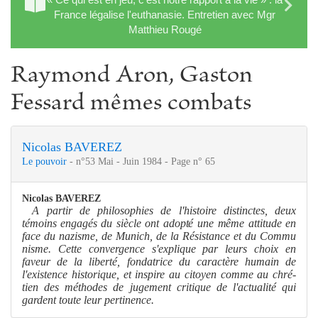
France légalise l'euthanasie. Entretien avec Mgr
Matthieu Rougé
Raymond Aron, Gaston
Fessard mêmes combats
Nicolas BAVEREZ
Le pouvoir
- n°53 Mai - Juin 1984 - Page n° 65
Nicolas
BAVEREZ
A partir de philosophies de l'histoire distinctes, deux
témoins engagés du siècle ont adopté une mê
me
attitude en
face du nazis
me
, de Munich, de la Résistance et du Commu­
nis
me
. Cette convergence s'explique par leurs choix en
faveur de la liberté, fondatrice du caractère humain de
l'existence historique, et inspire au citoyen com
me
au chré­
tien des méthodes de juge
me
nt critique de l'actualité qui
gardent toute leur pertinence.