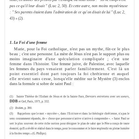
(Luc
pas ce qu'il leur disait "
2, 50). Et cette autre, non moins mysté­
rieuse
(Luc
: " Ses parents étaient dans l'admiration de ce qu'on disait de
lui "
2,
43) » (2).
1.
La Foi d'une fem
me
Marie, pour la Foi catholique, n'est pas un mythe, fût-ce le plus
beau ;
c'est une personne. La mère de Jésus n'est pas le support plus ou
moins
imaginaire d'une spéculation compliquée ; c'est une
fem
me
dans l'his­
toire. Une fem
me
juive, de Palestine, avec laquelle
les fem
me
s du pays
venaient parler familière
me
nt. C'est là un
point essentiel dont part
toujours la foi chrétienne et auquel
elle revient sans cesse, lorsqu'elle
médite sur le Mystère (3) enclos
dans la formule si sobre de saint Paul :
(1)
Sainte Thérèse de l'Enfant de Jésus et de la Sainte Face,
Derniers entretiens avec ses
soeurs,
DDB
et Cerf, Paris, 1971, p. 332.
(2)
Ibidem,
p. 390.
(3)
Rappelons que le mot « mystère », dans l'Ecriture et dans la théologie chrétienne,
n'a pas le
sens couram
me
nt répandu, de « chose que personne n'arrive n'arrive à com­prendre ». « Saint Paul se
sert le plus souvent de cette riche notion pour désigner le plan
de salut que le Père a conçu de toute
éternité, qu'Il a révélé et réalisé dans le temps, pour le
consom
me
r et le faire resplendir en pleine lumière
il
à la fin des temps
(G. Ph
ips).
»