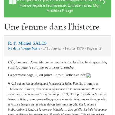
France légalise l'euthanasie. Entretien avec Mgr
Matthieu Rougé
Une femme dans l'histoire
R. P. Michel SALES
Né de la Vierge Marie
- n°15 Janvier - Février 1978 - Page n° 2
L'Église voit dans Marie le modèle de la liberté disponi­
ble,
sans laquelle le salut ne peut nous atteindre.
La première page, 2, est jointe.Et tout l'article en pdf:
« C
à
dit un jour
E qui
me
fait du bien quand je pense
la Sainte Famille,
Thérèse de Lisieux,
c'est de m'imaginer une
vie toute ordinaire. Pas ce
Et à propos de la Mère de
qu'on nous raconte, tout ce
qu'on suppose " (1).
Jésus :
remar­que-t-elle,
« Il faut,
que je voie sa vie réelle, pas sa vie supposée ;
et je suis sûre
que sa vie réelle devait être toute simple. On la montre
inabordable,
il faudrait la montrer imitable, ... dire qu'elle vivait de foi com
me
nous,
en donner des preuves par l'Evangile où nous lisons : " Ils ne comprirent