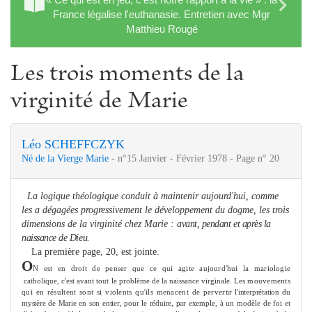
France légalise l'euthanasie. Entretien avec Mgr
Matthieu Rougé
Les trois moments de la
virginité de Marie
Léo SCHEFFCZYK
Né de la Vierge Marie
- n°15 Janvier - Février 1978 - Page n° 20
La logique théologique conduit à maintenir aujourd'hui, com
me
les a dégagées progressive
me
nt le développe
me
nt du dog
me
, les trois
di
me
nsions de la virginité chez Marie :
avant, pendant et après la
naissance de Dieu.
La première page, 20, est jointe.
O
N
est en droit de penser que ce qui agite aujourd'hui la mariologie
catholique, c'est avant tout le problè
me
de la naissance virginale. Les
mouve
me
nts
qui en résultent sont si violents qu'ils
me
nacent de perver­
tir l'interprétation du
mystère de Marie en son entier, pour le réduire, par exem­
ple, à un modèle de foi et