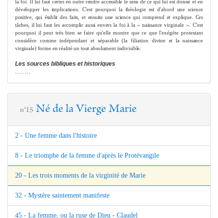
la foi. Il lui faut certes en outre rendre accessible le sens de ce qui lui est
donné et en
développer les implications. C'est pourquoi la théologie est d'abord
une science
positive, qui établit des faits, et ensuite une science qui comprend et
explique. Ces
tâches, il lui faut les accomplir aussi envers la foi à la « naissance
virginale ». C'est
pourquoi il peut très bien se faire qu'elle montre que ce que l'exégète protestant
considère com
me
indépendant et séparable (la filiation
divine et la naissance
virginale) for
me
en réalité un tout absolu
me
nt indivisible.
Les sources bibliques et historiques
........
Né de la Vierge Marie
n°15
2 - Une femme dans l'histoire
8 - Le triomphe de la femme d'après le Protévangile
20 - Les trois moments de la virginité de Marie
32 - Mystère saintement manifeste
45 - La femme, ou la ruse de Dieu - Claudel