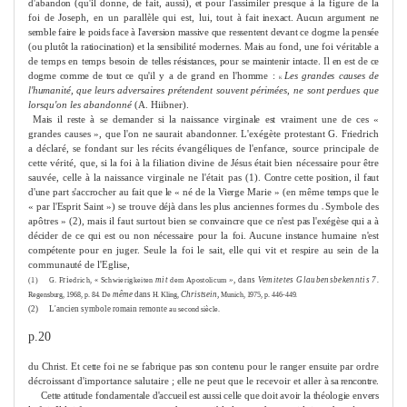
d'abandon (qu'il donne, de fait, aussi), et pour l'assi­
miler presque à la figure de la
foi de Joseph, en un parallèle qui est, lui, tout
à fait inexact. Aucun argu
me
nt ne
semble faire le poids face à l'aversion massive
que ressentent devant ce dog
me
la pensée
(ou plutôt la ratiocination) et la sensi­
bilité modernes. Mais au fond, une foi véritable a
de temps en temps besoin de
telles résistances, pour se maintenir intacte. Il en est de ce
dog
me
com
me
de tout
ce qu'il y a de grand en l'hom
me
:
Les grandes causes de
K
l'humanité, que leurs
adversaires prétendent souvent périmées, ne sont perdues que
lorsqu'on les abandonné
(A. Hiibner).
Mais il reste à se demander si la naissance virginale est vrai
me
nt une de ces
«
grandes causes », que l'on ne saurait abandonner. L'exégète protestant G.
Friedrich
a déclaré, se fondant sur les récits évangéliques de l'enfance, source
principale de
cette vérité, que, si la foi à la filiation divine de Jésus était bien nécessaire pour être
sauvée, celle à la naissance virginale ne l'était pas (1).
Contre cette position, il faut
d'une part s'accrocher au fait que le « né de la Vier­
ge Marie » (en mê
me
temps que le
« par l'Esprit Saint ») se trouve déjà dans les
plus anciennes for
me
s du
Symbole des
«
apôtres » (2), mais il faut surtout bien
se convaincre que ce n'est pas l'exégèse qui a à
décider de ce qui est ou non né­
cessaire pour la foi. Aucune instance humaine n'est
compétente pour en juger.
Seule la foi le sait, elle qui vit et respire au sein de la
communauté de l'Eglise,
ri
mit
»,
dans
Vemitetes Glaubensbekenntis 7.
(1)
G. F
edrich, « Schwierigkeiten
dem Apostolicum
mê
me
dans
Christsein,
Regensburg, 1968, p. 84. De
H. Kling,
Munich, 1975, p. 446-449.
(2)
L'ancien symbole romain remonte
au second siècle.
p.20
du Christ. Et cette foi ne se fabrique pas son contenu pour le ranger ensuite par
ordre
décroissant d'importance salutaire ; elle ne peut que le recevoir et aller
à sa rencontre.
Cette attitude fonda
me
ntale d'accueil est aussi celle que doit avoir la théologie
envers