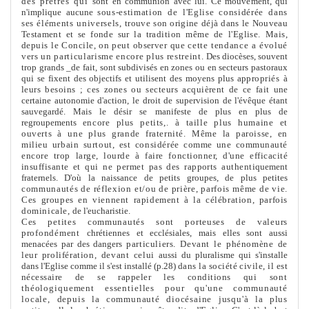
des prêtres qui
sont en communion avec lui. Ce mouve
me
nt, qui
n'implique aucune
sous-estimation de l'Eglise considérée dans
ses élé
me
nts universels,
trouve son origine déjà dans le Nouveau
Testa
me
nt et se fonde sur la tra­
dition mê
me
de l'Eglise. Mais,
depuis le Concile, on peut observer que
cette tendance a évolué
vers un particularis
me
encore plus restreint.
Des diocèses, souvent
trop grands _de fait, sont subdivisés en zones ou en secteurs pastoraux
qui se fixent des objectifs et utilisent des moyens plus
appropriés à
leurs besoins ; ces zones ou secteurs acquièrent de ce fait
une
certaine autonomie d'action, le droit de supervision de l'évêque étant
sauvegardé. Mais le désir se manifeste de plus en plus de
regroupe
me
nts
encore plus petits,. à taille plus humaine et
ouverts à une plus grande fraternité. Mê
me
la paroisse, en
milieu urbain surtout, est considérée
com
me
une communauté
encore trop large, lourde à faire fonctionner,
d'une efficacité
insuffisante et qui ne per
me
t pas des rapports authenti­
que
me
nt
fraternels. D'où la naissance de petits groupes, de plus petites
communautés de réflexion et/ou de prière, parfois mê
me
de vie.
Ces
groupes en viennent rapide
me
nt à la célébration, parfois
dominicale,
de l'eucharistie.
Ces petites communautés sont porteuses de valeurs
profondé
me
nt
chrétiennes et ecclésiales, mais elles sont aussi
me
nacées par des dangers
particuliers. Devant le phénomène de
leur prolifération, devant celui
aussi du pluralis
me
qui s'installe
dans l'Eglise com
me
il s'est installé (p.28)
dans la société civile, il est
nécessaire de se rappeler les conditions qui
sont
théologique
me
nt essentielles pour qu'une communauté
locale,
depuis la communauté diocésaine jusqu'à la plus