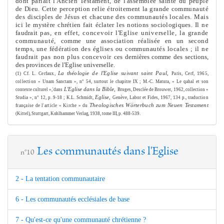
dont parlait l'Ancien Testa
me
nt, de l'assemblée sainte
du peuple
de Dieu. Cette perception relie étroite
me
nt la grande commu­
nauté
des disciples de Jésus et chacune des communautés locales. Mais
ici le mystère chrétien fait éclater les notions sociologiques. Il ne
faudrait
pas, en effet, concevoir l'Eglise universelle, la grande
communauté,
com
me
une association réalisée en un second
temps, une fédération des
églises ou communautés locales ; il ne
faudrait pas non plus concevoir
ces dernières com
me
des sections,
des provinces de l'Eglise universelle.
La théologie de l'Eglise suivant saint Paul,
(1) Cf. L. Cerfaux,
Paris, Cerf, 1965,
collection
«
Unam Sanctam », n° 54, surtout le chapitre IX ; M.-C. Matura, « Le qahal et son
L'Eglise dans la Bible,
contexte culturel »,'dans
Bruges, Desclée de Brouwer, 1962, collection «
Eglise,
Studia », n° 12, p. 9-18 ; K.L. Schmidt,
Genève, Labor et Fides, 1967, 134 p., traduc­
tion
Theologisches Wörterbuch zum Neuen Testa
me
nt
française de l'article « Kirche » du
(Kittel), Stuttgart, Kohlham
me
r Verlag, 1938, to
me
III, p. 488-539.
Les communautés dans l'Eglise
n°10
2 - La tentation communautaire
6 - Les communautés ecclésiales de base
7 - Qu'est-ce qu'une communauté chrétienne ?