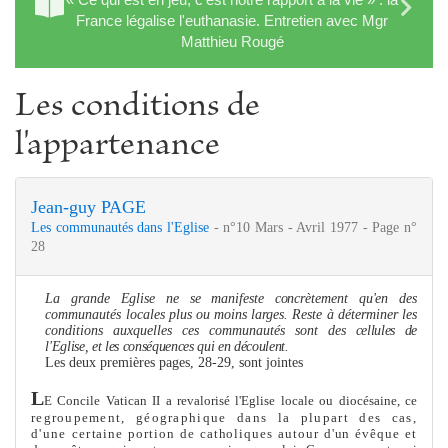
France légalise l'euthanasie. Entretien avec Mgr
Matthieu Rougé
Les conditions de
l'appartenance
Jean-guy PAGE
Les communautés dans l'Eglise
- n°10 Mars - Avril 1977 - Page n°
28
La grande Eglise ne se manifeste concrète
me
nt qu'en des
communautés locales plus ou moins larges. Reste à déter­miner les
conditions auxquelles ces communautés sont des
cellules de
l'Eglise, et les conséquences qui en découlent.
Les deux premières pages, 28-29, sont jointes
L
E Concile Vatican II a revalorisé l'Eglise locale ou diocésaine, ce
regroupe
me
nt, géographique dans la plupart des cas,
d'une cer­
taine portion de catholiques autour d'un évêque et