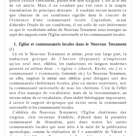
petite cellule chré­
tienne, puisse être dite d'Eglise. C'est là le but
de cet article. Mais il ne
voudrait pas s'en tenir à la simple
énumération de principes abstraits :
il voudrait encore montrer ce
que chacune de ces conditions signifie dans
le concret de
l'existence d'une communauté locale. Cependant, avant
d'aborder l'étude de ces conditions, il est utile de voir briève
me
nt
ce que
le vocabulaire mê
me
du Nouveau Testa
me
nt nous enseigne au
sujet des rapports entre l'Eglise universelle et les communautés locales.
1. Eglise et communautés locales
dans le Nouveau Testa
me
nt
(1)
Là où le Nouveau Testa
me
nt et mê
me
, pour une large part, la
traduc­
tion grecque de l'Ancien (Septante) n'emploient
qu'un seul mot,
les traductions en langues modernes
ekklèsia,
peuvent en utiliser deux :
« église »
etc.) et «
(church, Kirche,
communauté »
Le Nouveau Testa
me
nt,
(community,
Ge
me
inde, etc.).
en effet, emploie le mê
me
mot
pour désigner soit des
ekklèsia
communautés chrétiennes locales, plus
ou moins restreintes, soit
la communauté universelle de tous les chré­
tiens. C'est là l'effet
non d'un manque de vocabulaire, mais de la recon­
naissance, au
niveau mê
me
de ce vocabulaire, d'une réalité théologique
importante,
à savoir le rapport réciproque qui existe entre la commu­
nauté
universelle et les communautés locales.
du Nouveau Testa
me
nt, l'Eglise chrétienne des
L'ekklésia
origines.
s'est reconnue d'emblée, d'abord dans la première
communauté de Jéru­salem, puis dans toutes les autres
communautés locales qui sont nées à
la suite de la prédication
apostolique, com
me
la réalisation de l' « assem­
blée de Yahwé »