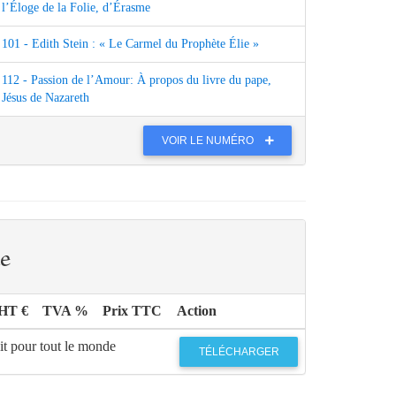
l’Éloge de la Folie, d’Érasme
101 - Edith Stein : « Le Carmel du Prophète Élie »
112 - Passion de l’Amour: À propos du livre du pape,
Jésus de Nazareth
VOIR LE NUMÉRO
e
 HT €
TVA %
Prix TTC
Action
it pour tout le monde
TÉLÉCHARGER