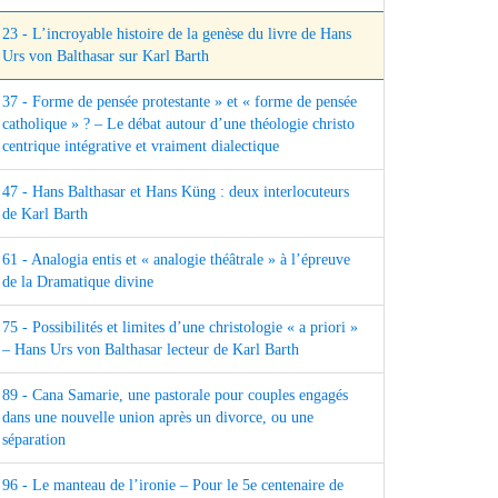
23 - L’incroyable histoire de la genèse du livre de Hans
Urs von Balthasar sur Karl Barth
37 - Forme de pensée protestante » et « forme de pensée
catholique » ? – Le débat autour d’une théologie christo
centrique intégrative et vraiment dialectique
47 - Hans Balthasar et Hans Küng : deux interlocuteurs
de Karl Barth
61 - Analogia entis et « analogie théâtrale » à l’épreuve
de la Dramatique divine
75 - Possibilités et limites d’une christologie « a priori »
– Hans Urs von Balthasar lecteur de Karl Barth
89 - Cana Samarie, une pastorale pour couples engagés
dans une nouvelle union après un divorce, ou une
séparation
96 - Le manteau de l’ironie – Pour le 5e centenaire de