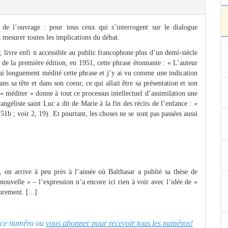
 de l’ouvrage : pour tous ceux qui s’interrogent sur le dialogue
à mesurer toutes les implications du débat.
, livre enfi n accessible au public francophone plus d’un demi-siècle
 de la première édition, en 1951, cette phrase étonnante : « L’auteur
j’ai longuement médité cette phrase et j’y ai vu comme une indication
s sa tête et dans son coeur, ce qui allait être sa présentation et son
 « méditer » donne à tout ce processus intellectuel d’assimilation une
ngéliste saint Luc a dit de Marie à la fin des récits de l’enfance : «
1b ; voir 2, 19). Et pourtant, les choses ne se sont pas passées aussi
, on arrive à peu près à l’année où Balthasar a publié sa thèse de
nouvelle » – l’expression n’a encore ici rien à voir avec l’idée de «
urement. [...]
er ce numéro ou
vous abonner pour recevoir tous les numéros!