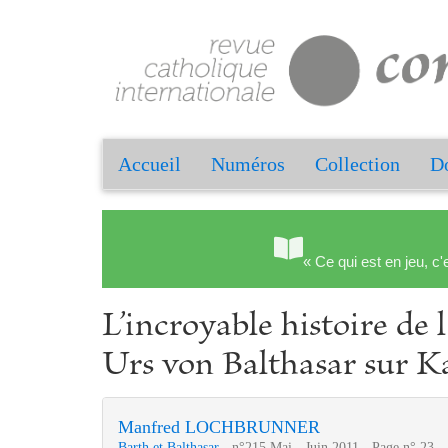
Accueil
Numéros
Collection
Do
« Ce qui est en jeu, c'
L’incroyable histoire de 
Urs von Balthasar sur K
Manfred LOCHBRUNNER
Barth et Balthasar
- n°215 Mai - Juin 2011 - Page n° 23