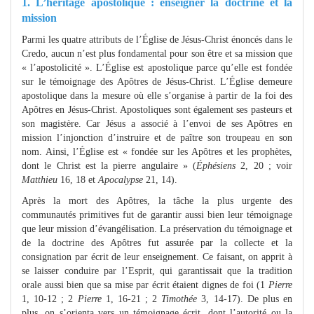
1. L’héritage apostolique : enseigner la doctrine et la
mission
Parmi les quatre attributs de l’Église de Jésus-Christ énoncés dans le
Credo, aucun n’est plus fondamental pour son être et sa mission que
« l’apostolicité ». L’Église est apostolique parce qu’elle est fondée
sur le témoignage des Apôtres de Jésus-Christ. L’Église demeure
apostolique dans la mesure où elle s’organise à partir de la foi des
Apôtres en Jésus-Christ. Apostoliques sont également ses pasteurs et
son magistère. Car Jésus a associé à l’envoi de ses Apôtres en
mission l’injonction d’instruire et de paître son troupeau en son
nom. Ainsi, l’Église est « fondée sur les Apôtres et les prophètes,
dont le Christ est la pierre angulaire » (
Éphésiens
2, 20 ; voir
Matthieu
16, 18 et
Apocalypse
21, 14).
Après la mort des Apôtres, la tâche la plus urgente des
communautés primitives fut de garantir aussi bien leur témoignage
que leur mission d’évangélisation. La préservation du témoignage et
de la doctrine des Apôtres fut assurée par la collecte et la
consignation par écrit de leur enseignement. Ce faisant, on apprit à
se laisser conduire par l’Esprit, qui garantissait que la tradition
orale aussi bien que sa mise par écrit étaient dignes de foi (1
Pierre
1, 10-12 ; 2
Pierre
1, 16-21 ; 2
Timothée
3, 14-17). De plus en
plus, on s’orienta vers un témoignage écrit, dont l’autorité ou la