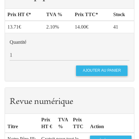
Prix HT €*
TVA %
Prix TTC*
Stock
13.71€
2.10%
14.00€
41
Quantité
Revue numérique
Prix
TVA
Prix
Titre
HT €
%
TTC
Action
Notre Père III:
Gratuit pour tout le