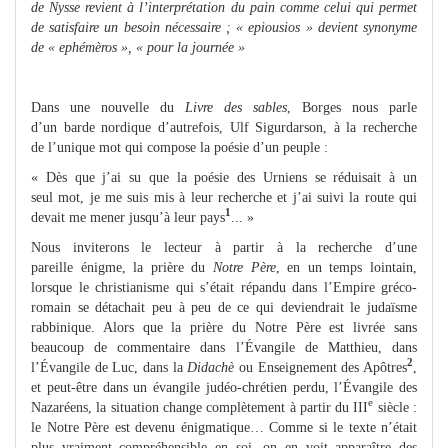
de Nysse revient à l’interprétation du pain comme celui qui permet
de satisfaire un besoin nécessaire ; «
epiousios
» devient synonyme
de «
ephémèros
», «
pour la journée
»
Dans une nouvelle du
Livre des sables
, Borges nous parle
d’un barde nordique d’autrefois, Ulf Sigurdarson, à la recherche
de l’unique mot qui compose la poésie d’un peuple :
« Dès que j’ai su que la poésie des Urniens se réduisait à un
seul mot, je me suis mis à leur recherche et j’ai suivi la route qui
1
devait me mener jusqu’à leur pays
... »
Nous inviterons le lecteur à partir à la recherche d’une
pareille énigme, la prière du
Notre Père
, en un temps lointain,
lorsque le christianisme qui s’était répandu dans l’Empire gréco-
romain se détachait peu à peu de ce qui deviendrait le judaïsme
rabbinique. Alors que la prière du Notre Père est livrée sans
beaucoup de commentaire dans l’Évangile de Matthieu, dans
2
l’Évangile de Luc, dans la
Didachè
ou Enseignement des Apôtres
,
et peut-être dans un évangile judéo-chrétien perdu, l’Évangile des
e
Nazaréens, la situation change complètement à partir du III
siècle :
le Notre Père est devenu énigmatique…
Comme si le texte n’était
plus vraiment compréhensible en soi, on en voit apparaître des