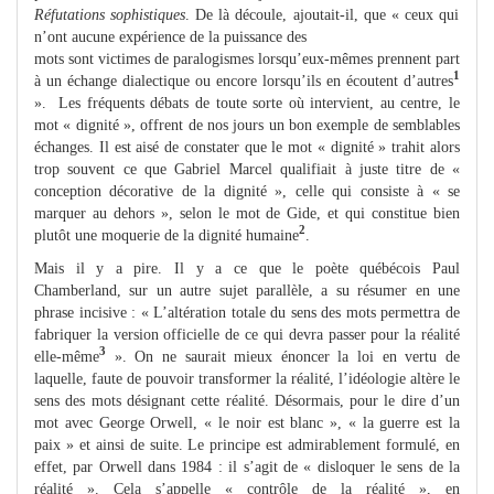
Réfutations sophistiques
. De là découle, ajoutait-il, que « ceux qui
n’ont aucune expérience de la puissance des
mots sont victimes de paralogismes lorsqu’eux-mêmes prennent part
1
à un échange dialectique ou encore lorsqu’ils en écoutent d’autres
». Les fréquents débats de toute sorte où intervient, au centre, le
mot « dignité », offrent de nos jours un bon exemple de semblables
échanges. Il est aisé de constater que le mot « dignité » trahit alors
trop souvent ce que Gabriel Marcel qualifiait à juste titre de «
conception décorative de la dignité », celle qui consiste à « se
marquer au dehors », selon le mot de Gide, et qui constitue bien
2
plutôt une moquerie de la dignité humaine
.
Mais il y a pire. Il y a ce que le poète québécois Paul
Chamberland, sur un autre sujet parallèle, a su résumer en une
phrase incisive : « L’altération totale du sens des mots permettra de
fabriquer la version officielle de ce qui devra passer pour la réalité
3
elle-même
». On ne saurait mieux énoncer la loi en vertu de
laquelle, faute de pouvoir transformer la réalité, l’idéologie altère le
sens des mots désignant cette réalité. Désormais, pour le dire d’un
mot avec George Orwell, « le noir est blanc », « la guerre est la
paix » et ainsi de suite. Le principe est admirablement formulé, en
effet, par Orwell dans 1984 : il s’agit de « disloquer le sens de la
réalité ». Cela s’appelle « contrôle de la réalité », en