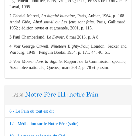
légèrement modifiée, Paris, Vrin, et Québec, Presses de l’Université
Laval, 1995.
2
Gabriel Marcel,
La dignité humaine
, Paris, Aubier, 1964, p. 168 ;
André Gide,
Ainsi soit-il ou Les jeux sont faits
, Paris, Gallimard,
1952 ; édition revue et augmentée, 2001, p. 115.
3
Paul Chamberland,
Le Devoir
, 8 mai 2013, p. A 8.
4
Voir George Orwell,
Nineteen Eighty-Four,
London, Secker and
Warburg, 1949 ; Penguin Books, 1954, p. 171, 44, 46, 61.
5
Voir
Mourir dans la dignité
. Rapport de la Commission spéciale,
Assemblée nationale, Québec, mars 2012, p. 78 et passim.
Notre Père III: notre Pain
n°250
6 - Le Pain où tout est dit
17 - Méditation sur le Notre Père (suite)