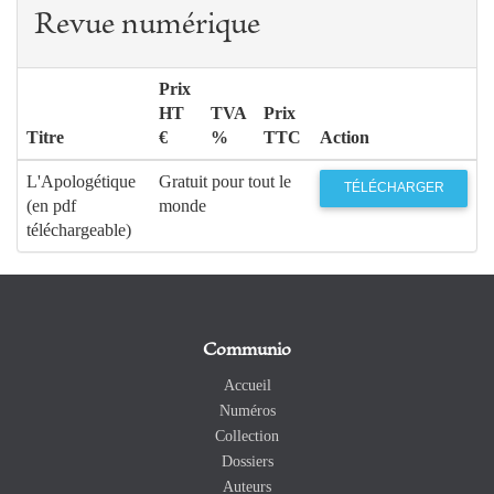
Revue numérique
Prix
HT
TVA
Prix
Titre
€
%
TTC
Action
L'Apologétique
Gratuit pour tout le
TÉLÉCHARGER
(en pdf
monde
téléchargeable)
Communio
Accueil
Numéros
Collection
Dossiers
Auteurs