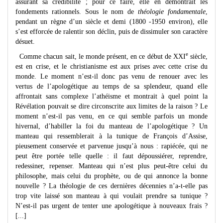
assurant sa crédibilité ; pour ce faire, elle en démontrait les
fondements rationnels. Sous le nom de
théologie fondamentale
,
pendant un règne d’un siècle et demi (1800 -1950 environ), elle
s’est efforcée de ralentir son déclin, puis de dissimuler son caractère
désuet.
e
Comme chacun sait, le monde présent, en ce début de
XXI
siècle,
est en crise, et le christianisme est aux prises avec cette crise du
monde. Le moment n’est-il donc pas venu de renouer avec les
vertus de l’apologétique au temps de sa splendeur, quand elle
affrontait sans complexe l’athéisme et montrait à quel point la
Révélation pouvait se dire circonscrite aux limites de la raison ? Le
moment n’est-il pas venu, en ce qui semble parfois un monde
hivernal, d’habiller la foi du manteau de l’apologétique ? Un
manteau qui ressemblerait à la tunique de François d’Assise,
pieusement conservée et parvenue jusqu’à nous : rapiécée, qui ne
peut être portée telle quelle : il faut dépoussiérer, reprendre,
redessiner, repenser. Manteau qui n’est plus peut-être celui du
philosophe, mais celui du prophète, ou de qui annonce la bonne
nouvelle ? La théologie de ces dernières décennies n’a-t-elle pas
trop vite laissé son manteau à qui voulait prendre sa tunique ?
N’est-il pas urgent de tenter une apologétique à nouveaux frais ?
[...]