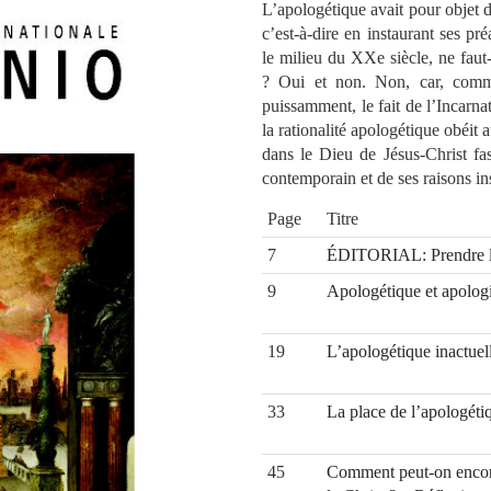
L’apologétique avait pour objet de
c’est-à-dire en instaurant ses p
le milieu du XXe siècle, ne faut-i
? Oui et non. Non, car, com
puissamment, le fait de l’Incarna
la rationalité apologétique obéit 
dans le Dieu de Jésus-Christ fa
contemporain et de ses raisons in
Page
Titre
7
ÉDITORIAL: Prendre l
9
Apologétique et apolog
19
L’apologétique inactuell
33
La place de l’apologéti
45
Comment peut-on encore