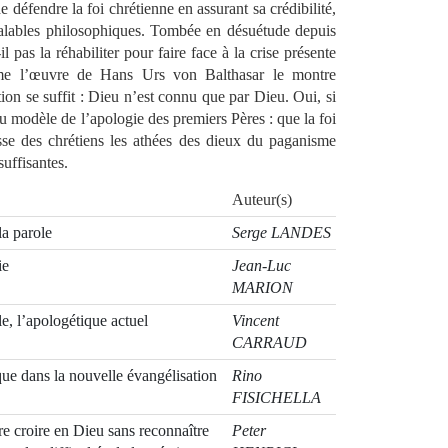
 défendre la foi chrétienne en assurant sa crédibilité,
réalables philosophiques. Tombée en désuétude depuis
l pas la réhabiliter pour faire face à la crise présente
me l’œuvre de Hans Urs von Balthasar le montre
tion se suffit : Dieu n’est connu que par Dieu. Oui, si
au modèle de l’apologie des premiers Pères : que la foi
sse des chrétiens les athées des dieux du paganisme
suffisantes.
Auteur(s)
a parole
Serge LANDES
ie
Jean-Luc
MARION
e, l’apologétique actuel
Vincent
CARRAUD
que dans la nouvelle évangélisation
Rino
FISICHELLA
 croire en Dieu sans reconnaître
Peter