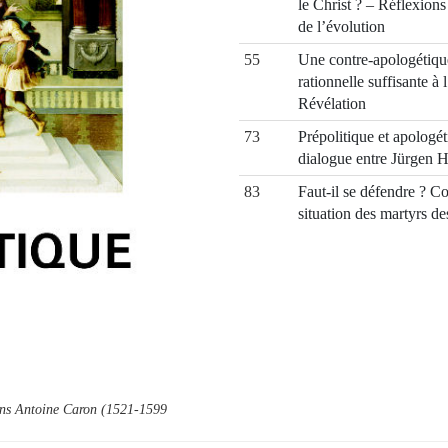
le Christ ? – Réflexions 
de l’évolution
55
Une contre-apologétique
rationnelle suffisante à 
Révélation
73
Prépolitique et apologét
dialogue entre Jürgen 
83
Faut-il se défendre ? 
situation des martyrs de
97
Le paradoxe du citoyen 
111
Une apologétique qui m
moment de la reconquêt
121
Auguste Nicolas, un laï
ïens Antoine Caron (1521-1599
133
Épistémologie des croy