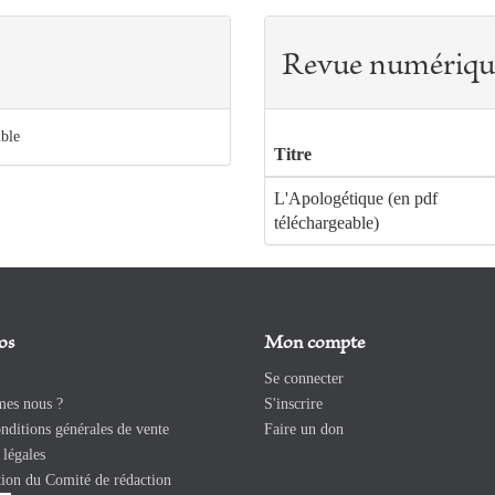
remarques à partir de W
Plantinga
Revue numériqu
145
Défendre le chant, défe
jésuite et la question 
XVIIe siècle)
ible
159
Art et apologétique en 
Titre
XXe siècles
L'Apologétique (en pdf
téléchargeable)
173
Lecture chrétienne des 
os
Mon compte
Se connecter
es nous ?
S'inscrire
ditions générales de vente
Faire un don
légales
ion du Comité de rédaction