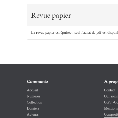
Revue papier
La revue papier est épuisée , seul l'achat de pdf est dispon
Communio
A prop
Accueil
Contact
Numéros
Qui somm
Collection
CGV -Con
Dossiers
Mentions 
Auteurs
Composit