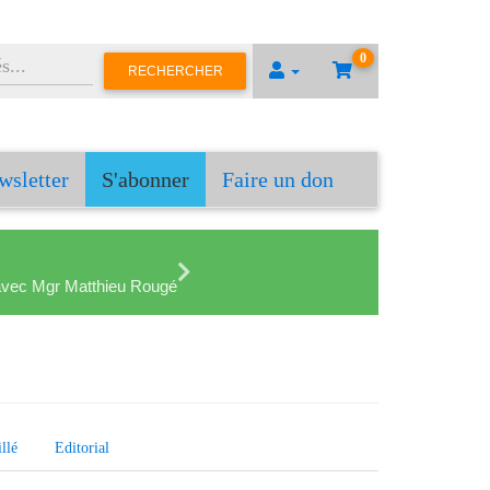
0
RECHERCHER
wsletter
S'abonner
Faire un don
en avec Mgr Matthieu Rougé
llé
Editorial