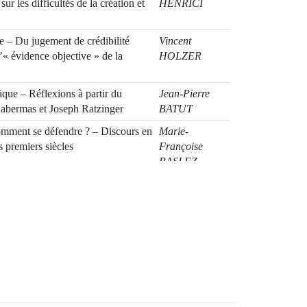
sur les difficultés de la création et
HENRICI
 – Du jugement de crédibilité
Vincent
l’« évidence objective » de la
HOLZER
ique – Réflexions à partir du
Jean-Pierre
Habermas et Joseph Ratzinger
BATUT
Comment se défendre ? – Discours en
Marie-
s premiers siècles
Françoise
BASLEZ
chrétien – L’Apologie de Justin
Émilie
TARDIVEL
arche – Le cas de la Bohême au
Nicolas
e catholique du XVIIe siècle
RICHARD
c apologiste au XIXe siècle
Corinne
MARION
ances et apologétique – Quelques
Ide LÉVI