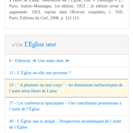
1
Henri de Lubac,
Méditation sur l’Église
, coll. « Théologie » 27,
Paris, Aubier-Montaigne, 1re édition, 1953 ; 2e édition revue et
augmentée, 1953, reprise dans OEuvres complètes, t. VIII,
Paris, Éditions du Cerf, 2008, p. 112-113.
L'Eglise une
n°236
6 - Editorial: ≪ Une seule chair ≫
13 - L’Eglise est-elle une personne ?
23 - " A plusieurs un seul corps " - les dimensions eucharistiques de
l’unité selon Henri de Lubac
37 - Les conférences épiscopales – Une contribution prometteuse à
l’unité de l’Église
49 - L’Église une et unique – Perspectives œcuméniques de l’unité
de l’Église