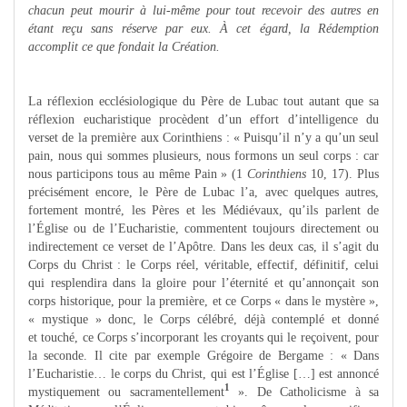
chacun peut mourir à lui-même pour tout recevoir des autres en
étant reçu sans réserve par eux. À cet égard, la Rédemption
accomplit ce que fondait la Création.
La réflexion ecclésiologique du Père de Lubac tout autant que sa
réflexion eucharistique procèdent d’un effort d’intelligence du
verset de la première aux Corinthiens : « Puisqu’il n’y a qu’un seul
pain, nous qui sommes plusieurs, nous formons un seul corps : car
nous participons tous au même Pain » (1
Corinthiens
10, 17). Plus
précisément encore, le Père de Lubac l’a, avec quelques autres,
fortement montré, les Pères et les Médiévaux, qu’ils parlent de
l’Église ou de l’Eucharistie, commentent toujours directement ou
indirectement ce verset de l’Apôtre. Dans les deux cas, il s’agit du
Corps du Christ : le Corps réel, véritable, effectif, définitif, celui
qui resplendira dans la gloire pour l’éternité et qu’annonçait son
corps historique, pour la première, et ce Corps « dans le mystère »,
« mystique » donc, le Corps célébré, déjà contemplé et donné
et touché, ce Corps s’incorporant les croyants qui le reçoivent, pour
la seconde. Il cite par exemple Grégoire de Bergame : « Dans
l’Eucharistie… le corps du Christ, qui est l’Église […] est annoncé
1
mystiquement ou sacramentellement
». De Catholicisme à sa