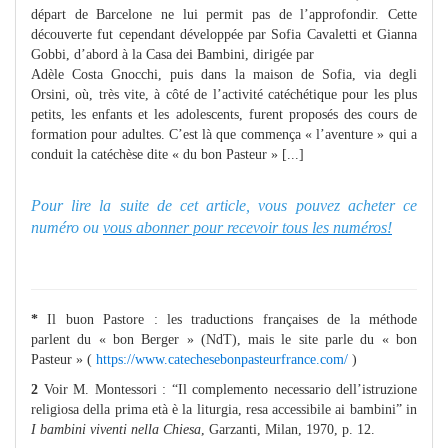
départ de Barcelone ne lui permit pas de l’approfondir. Cette
découverte fut cependant développée par Sofia Cavaletti et Gianna
Gobbi, d’abord à la Casa dei Bambini, dirigée par
Adèle Costa Gnocchi, puis dans la maison de Sofia, via degli
Orsini, où, très vite, à côté de l’activité catéchétique pour les plus
petits, les enfants et les adolescents, furent proposés des cours de
formation pour adultes. C’est là que commença « l’aventure » qui a
conduit la catéchèse dite « du bon Pasteur » [...]
Pour lire la suite de cet article, vous pouvez acheter ce
numéro ou
vous abonner pour recevoir tous les numéros!
*
Il buon Pastore : les traductions françaises de la méthode
parlent du « bon Berger » (NdT), mais le site parle du « bon
Pasteur » (
https://www.catechesebonpasteurfrance.com/
)
2
Voir M. Montessori : “Il complemento necessario dell’istruzione
religiosa della prima età è la liturgia, resa accessibile ai bambini” in
I bambini viventi nella Chiesa
, Garzanti, Milan, 1970, p. 12.