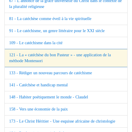
67 - L'annonce de la grâce universelle du Christ dans le contexte de
la pluralité religieuse
81 - La catéchèse comme éveil à la vie spirituelle
91 - Le catéchisme, un genre littéraire pour le XXI siècle
109 - Le catéchisme dans la cité
121 - La « catéchèse du bon Pasteur » - une application de la
méthode Montessori
133 - Rédiger un nouveau parcours de catéchisme
141 - Catéchèse et handicap mental
148 - Habiter poétiquement le monde - Claudel
158 - Vers une économie de la paix
173 - Le Christ Héritier - Une esquisse africaine de christologie