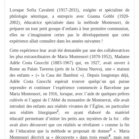
Lorsque Sofia Cavaletti (1917-2011), exégète et spécialiste de
philologie sémitique, a entrepris avec Gianna Gobbi (1920-
2002), éducatrice spécialisée dans la méthode Montessori, de
préparer un tout petit groupe d’enfants à leur première communion,
elles ne s’imaginaient certes pas le développement que cette
expérience allait connaître dans les années suivantes !
Cette expérience leur avait été demandée par une des collaboratrices
les plus extraordinaires de Maria Montessori (1870-1952), Madame
Adèle Costa Gnocchi (1883-1967) qui, en 1927, avait ouvert à
Rome au Palais Taverna (près de la Chiesa Nuova), une « maison
des enfants » (« la Casa dei Bambini »). Depuis longtemps déjà,
Adèle Costa Gnocchi espérait trouver quelqu’un qui puisse
reprendre et continuer l’expérience commencée à Barcelone par
Maria Montessori, en 1916, lorsque, avec l’aide de quelques prêtres
cultivés et l’appui de l’Abbé du monastère de Montserrat, elle avait
introduit des enfants aux réalités vivantes de l’Église, en particulier
2
aux réalités liturgiques
, en ayant élaboré du matériel
éducatif permettant d’initier les petits aux mystères de la foi : elle
avait alors découvert que ces réalités se révélaient « comme la fin
3
de l’éducation que la méthode se proposait de donner
». Maria
4
Montessori décrivit sa « découverte » dans trois essais
, mais son