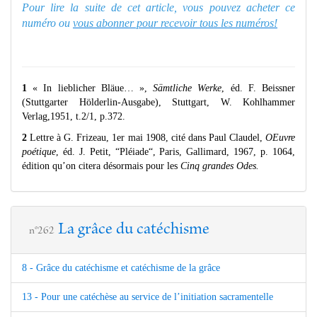
Pour lire la suite de cet article, vous pouvez acheter ce
numéro ou
vous abonner pour recevoir tous les numéros!
1
« In lieblicher Bläue… »,
Sämtliche Werke
, éd. F. Beissner
(Stuttgarter Hölderlin-Ausgabe), Stuttgart, W. Kohlhammer
Verlag,1951, t.2/1, p.372.
2
Lettre à G. Frizeau, 1er mai 1908, cité dans Paul Claudel,
OEuvre
poétique
, éd. J. Petit, “Pléiade“, Paris, Gallimard, 1967, p. 1064,
édition qu’on citera désormais pour les
Cinq grandes Odes.
La grâce du catéchisme
n°262
8 - Grâce du catéchisme et catéchisme de la grâce
13 - Pour une catéchèse au service de l’initiation sacramentelle