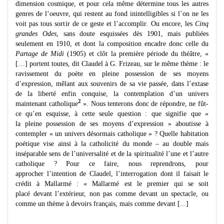
dimension cosmique, et pour cela même détermine tous les autres
genres de l’oeuvre, qui restent au fond inintelligibles si l’on ne les
voit pas tous sortir de ce geste et l’accomplir. Ou encore, les
Cinq
grandes Odes
, sans doute esquissées dès 1901, mais publiées
seulement en 1910, et dont la composition encadre donc celle du
Partage de Midi
(1905) et clôt la première période du théâtre, «
[…] portent toutes, dit Claudel à G. Frizeau, sur le même thème : le
ravissement du poète en pleine possession de ses moyens
d’expression, mêlant aux souvenirs de sa vie passée, dans l’extase
de la liberté enfin conquise, la contemplation d’un univers
2
maintenant catholique
». Nous tenterons donc de répondre, ne fût-
ce qu’en esquisse, à cette seule question : que signifie que «
la pleine possession de ses moyens d’expression » aboutisse à
contempler « un univers désormais catholique » ? Quelle habitation
poétique vise ainsi à la catholicité du monde – au double mais
inséparable sens de l’universalité et de la spiritualité l’une et l’autre
catholique ? Pour ce faire, nous reprendrons, pour
approcher l’intention de Claudel, l’interrogation dont il faisait le
crédit à Mallarmé : « Mallarmé est le premier qui se soit
placé devant l’extérieur, non pas comme devant un spectacle, ou
comme un thème à devoirs français, mais comme devant [...]