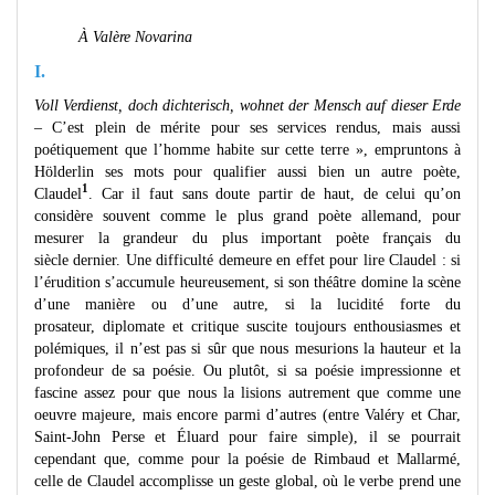
À Valère Novarina
I.
Voll Verdienst, doch dichterisch, wohnet der Mensch auf dieser Erde
– C’est plein de mérite pour ses services rendus, mais aussi
poétiquement que l’homme habite sur cette terre », empruntons à
Hölderlin ses mots pour qualifier aussi bien un autre poète,
1
Claudel
. Car il faut sans doute partir de haut, de celui qu’on
considère souvent comme le plus grand poète allemand, pour
mesurer la grandeur du plus important poète français du
siècle dernier. Une difficulté demeure en effet pour lire Claudel : si
l’érudition s’accumule heureusement, si son théâtre domine la scène
d’une manière ou d’une autre, si la lucidité forte du
prosateur, diplomate et critique suscite toujours enthousiasmes et
polémiques, il n’est pas si sûr que nous mesurions la hauteur et la
profondeur de sa poésie. Ou plutôt, si sa poésie impressionne et
fascine assez pour que nous la lisions autrement que comme une
oeuvre majeure, mais encore parmi d’autres (entre Valéry et Char,
Saint-John Perse et Éluard pour faire simple), il se pourrait
cependant que, comme pour la poésie de Rimbaud et Mallarmé,
celle de Claudel accomplisse un geste global, où le verbe prend une