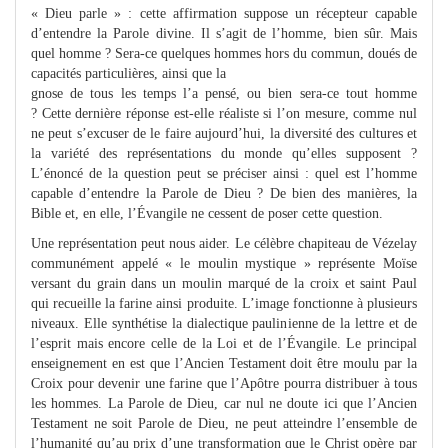
« Dieu parle » : cette affirmation suppose un récepteur capable
d’entendre la Parole divine. Il s’agit de l’homme, bien sûr. Mais
quel homme ? Sera-ce quelques hommes hors du commun, doués de
capacités particulières, ainsi que la
gnose de tous les temps l’a pensé, ou bien sera-ce tout homme
? Cette dernière réponse est-elle réaliste si l’on mesure, comme nul
ne peut s’excuser de le faire aujourd’hui, la diversité des cultures et
la variété des représentations du monde qu’elles supposent ?
L’énoncé de la question peut se préciser ainsi : quel est l’homme
capable d’entendre la Parole de Dieu ? De bien des manières, la
Bible et, en elle, l’Évangile ne cessent de poser cette question.
Une représentation peut nous aider. Le célèbre chapiteau de Vézelay
communément appelé « le moulin mystique » représente Moïse
versant du grain dans un moulin marqué de la croix et saint Paul
qui recueille la farine ainsi produite. L’image fonctionne à plusieurs
niveaux. Elle synthétise la dialectique paulinienne de la lettre et de
l’esprit mais encore celle de la Loi et de l’Évangile. Le principal
enseignement en est que l’Ancien Testament doit être moulu par la
Croix pour devenir une farine que l’Apôtre pourra distribuer à tous
les hommes. La Parole de Dieu, car nul ne doute ici que l’Ancien
Testament ne soit Parole de Dieu, ne peut atteindre l’ensemble de
l’humanité qu’au prix d’une transformation que le Christ opère par