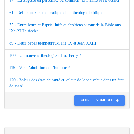
47 - La Sagesse en personne, ou comment la Trinité se fit désirer
61 - Réflexion sur une pratique de la théologie biblique
75 - Entre lettre et Esprit. Juifs et chrétiens autour de la Bible aux
IXe-XIIIe siècles
89 - Deux papes bienheureux, Pie IX et Jean XXIII
100 - Un nouveau théologien, Luc Ferry ?
115 - Vers l’abolition de l’homme ?
120 - Valeur des états de santé et valeur de la vie vécue dans un état
de santé
VOIR LE NUMÉRO