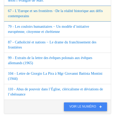
selon l’évangile de Marc
67 - L’Europe et ses frontières −De la réalité historique aux défis
contemporains
79 - Les couloirs humanitaires − Un modèle d’initiative
européenne, citoyenne et chrétienne
87 - Catholicité et nations − Le drame du franchissement des
frontières
99 - Extraits de la lettre des évêques polonais aux évêques
allemands (1965)
104 - Lettre de Giorgio La Pira à Mgr Giovanni Battista Montini
(1944)
110 - Abus de pouvoir dans l’Église, cléricalisme et déviations de
l’obéissance
VOIR LE NUMÉRO