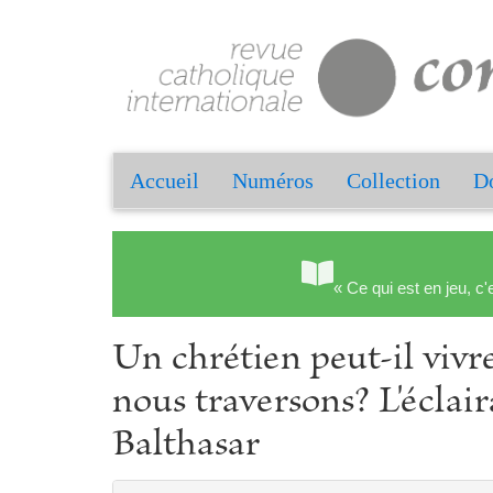
Accueil
Numéros
Collection
Do
« Ce qui est en jeu, c'
Un chrétien peut-il vivr
nous traversons? L'éclair
Balthasar