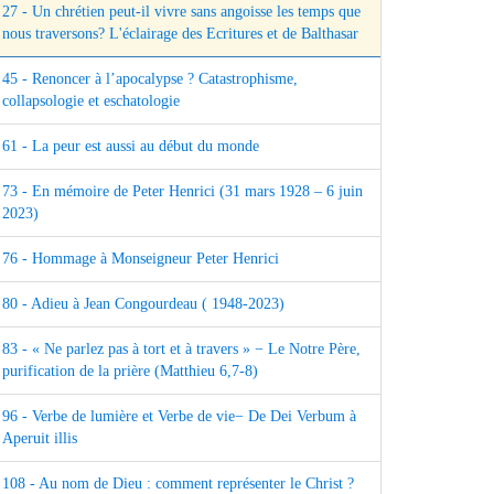
27 - Un chrétien peut-il vivre sans angoisse les temps que
nous traversons? L'éclairage des Ecritures et de Balthasar
45 - Renoncer à l’apocalypse ? Catastrophisme,
collapsologie et eschatologie
61 - La peur est aussi au début du monde
73 - En mémoire de Peter Henrici (31 mars 1928 – 6 juin
2023)
76 - Hommage à Monseigneur Peter Henrici
80 - Adieu à Jean Congourdeau ( 1948-2023)
83 - « Ne parlez pas à tort et à travers » − Le Notre Père,
purification de la prière (Matthieu 6,7-8)
96 - Verbe de lumière et Verbe de vie− De Dei Verbum à
Aperuit illis
108 - Au nom de Dieu : comment représenter le Christ ?