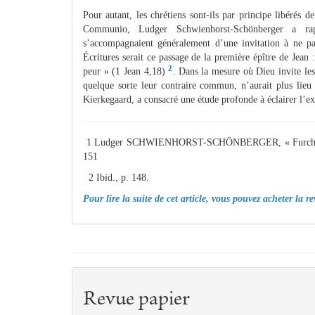
Pour autant, les chrétiens sont-ils par principe libérés
Communio, Ludger Schwienhorst-Schönberger a rapp
s’accompagnaient généralement d’une invitation à ne p
Écritures serait ce passage de la première épître de Jean 
2
peur » (1 Jean 4,18)
. Dans la mesure où Dieu invite les
quelque sorte leur contraire commun, n’aurait plus lieu 
Kierkegaard, a consacré une étude profonde à éclairer l’ex
1 Ludger SCHWIENHORST-SCHÖNBERGER, « Furcht und F
151
2 Ibid., p. 148.
Pour lire la suite de cet article, vous pouvez acheter la r
Revue papier