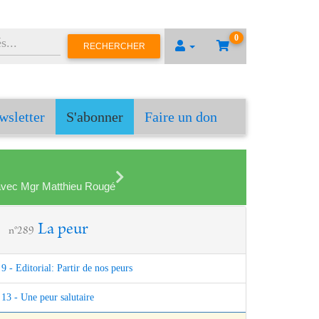
0
RECHERCHER
wsletter
S'abonner
Faire un don
en avec Mgr Matthieu Rougé
La peur
n°289
9 - Editorial: Partir de nos peurs
13 - Une peur salutaire