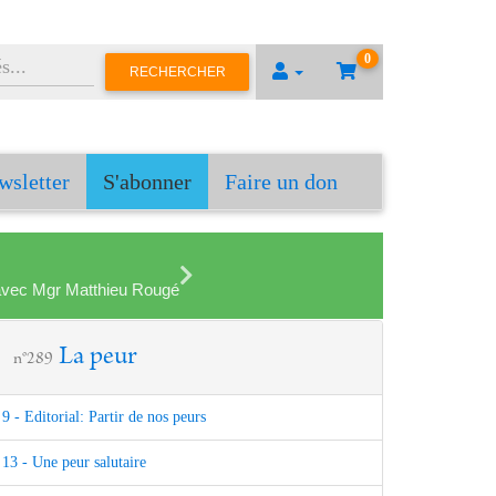
0
RECHERCHER
wsletter
S'abonner
Faire un don
en avec Mgr Matthieu Rougé
La peur
n°289
9 - Editorial: Partir de nos peurs
13 - Une peur salutaire