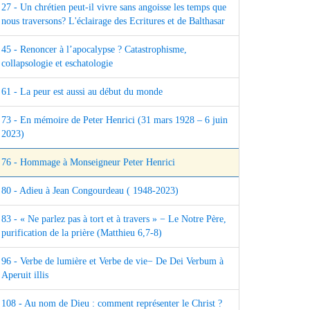
27 - Un chrétien peut-il vivre sans angoisse les temps que
nous traversons? L'éclairage des Ecritures et de Balthasar
45 - Renoncer à l’apocalypse ? Catastrophisme,
collapsologie et eschatologie
61 - La peur est aussi au début du monde
73 - En mémoire de Peter Henrici (31 mars 1928 – 6 juin
2023)
76 - Hommage à Monseigneur Peter Henrici
80 - Adieu à Jean Congourdeau ( 1948-2023)
83 - « Ne parlez pas à tort et à travers » − Le Notre Père,
purification de la prière (Matthieu 6,7-8)
96 - Verbe de lumière et Verbe de vie− De Dei Verbum à
Aperuit illis
108 - Au nom de Dieu : comment représenter le Christ ?