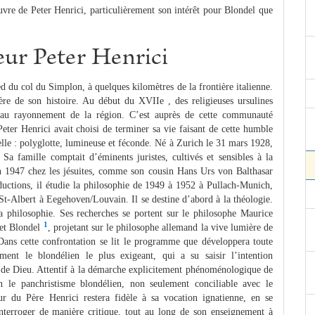
vre de Peter Henrici, particulièrement son intérêt pour Blondel que
r Peter Henrici
ed du col du Simplon, à quelques kilomètres de la frontière italienne.
ère de son histoire. Au début du XVIIe , des religieuses ursulines
ué au rayonnement de la région. C’est auprès de cette communauté
Peter Henrici avait choisi de terminer sa vie faisant de cette humble
tuelle : polyglotte, lumineuse et féconde. Né à Zurich le 31 mars 1928,
Sa famille comptait d’éminents juristes, cultivés et sensibles à la
 1947 chez les jésuites, comme son cousin Hans Urs von Balthasar
aductions, il étudie la philosophie de 1949 à 1952 à Pullach-Munich,
 St-Albert à Eegehoven/Louvain. Il se destine d’abord à la théologie.
a philosophie. Ses recherches se portent sur le philosophe Maurice
1
 et Blondel
, projetant sur le philosophe allemand la vive lumière de
Dans cette confrontation se lit le programme que développera toute
ement le blondélien le plus exigeant, qui a su saisir l’intention
 de Dieu. Attentif à la démarche explicitement phénoménologique de
n le panchristisme blondélien, non seulement conciliable avec le
ieur du Père Henrici restera fidèle à sa vocation ignatienne, en se
nterroger de manière critique, tout au long de son enseignement à