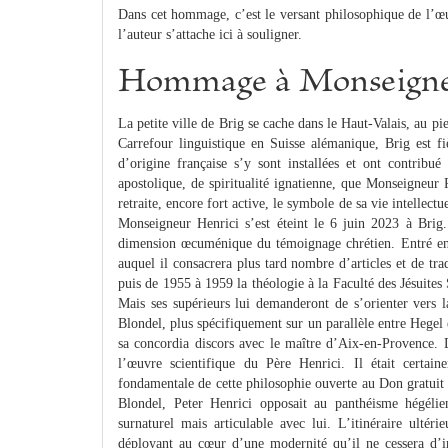
Dans cet hommage, c’est le versant philosophique de l’œu
l’auteur s’attache ici à souligner.
Hommage à Monseigneu
La petite ville de Brig se cache dans le Haut-Valais, au pi
Carrefour linguistique en Suisse alémanique, Brig est fi
d’origine française s’y sont installées et ont contrib
apostolique, de spiritualité ignatienne, que Monseigneur 
retraite, encore fort active, le symbole de sa vie intellec
Monseigneur Henrici s’est éteint le 6 juin 2023 à Brig. 
dimension œcuménique du témoignage chrétien. Entré en
auquel il consacrera plus tard nombre d’articles et de tr
puis de 1955 à 1959 la théologie à la Faculté des Jésuites
Mais ses supérieurs lui demanderont de s’orienter vers l
Blondel, plus spécifiquement sur un parallèle entre Hegel
sa concordia discors avec le maître d’Aix-en-Provence. 
l’œuvre scientifique du Père Henrici. Il était certain
fondamentale de cette philosophie ouverte au Don gratuit
Blondel, Peter Henrici opposait au panthéisme hégélie
surnaturel mais articulable avec lui. L’itinéraire ultér
déployant au cœur d’une modernité qu’il ne cessera d’i