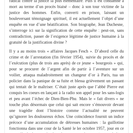
radical contre la justice la plus élémentaire. Puis il est condamné à
mort au terme d’un procès biaisé – donc à son tour victime de la
justice des hommes. Enfin, converti en prison, laissant un
bouleversant témoignage spirituel, il est actuellement l’objet d’une
enquête en vue d’une béatification. Son biographe, Jean Duchesne,
s’interroge ici sur la signification de cette enquête : peut-on, sans
contradiction, passer de l’exigence légitime de justice humaine à la
gratuité de la justification divine ?
Il y a au moins trois « affaires Jacques Fesch ». D’abord celle du
crime et de l’arrestation (fin février 1954), suivie du procès et de
l’exécution (plus de trois ans après) de ce jeune « bourgeois » qui,
pour se procurer de l’argent afin de partir à l’aventure sur un
voilier, attaqua maladroitement un changeur d’or à Paris, tua un
policier dans la panique de sa fuite et blessa grièvement un passant
qui tentait de le maîtriser. C’était juste après que l’abbé Pierre eut
conquis les coeurs en lançant à la radio son appel pour les sans-logis
et peu avant l’échec de Dien-Bien-Phu. Mais le « fait divers » ne
touche plus désormais que celui qui sait encore s’émouvoir devant
une tragédie dont l’histoire comme l’actualité ne peuvent
qu’ignorer les douloureux échos. Une coïncidence fournit un indice
précoce d’une accumulation de détresses humaines : la guillotine
fonctionna dans une cour de la Santé le ler octobre 1957, jour en ce