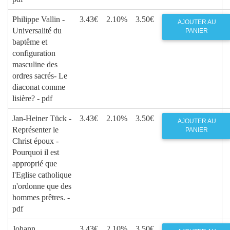
Philippe Vallin -
3.43€
2.10%
3.50€
AJOUTER AU
Universalité du
PANIER
baptême et
configuration
masculine des
ordres sacrés- Le
diaconat comme
lisière? - pdf
Jan-Heiner Tück -
3.43€
2.10%
3.50€
AJOUTER AU
Représenter le
PANIER
Christ époux -
Pourquoi il est
approprié que
l'Eglise catholique
n'ordonne que des
hommes prêtres. -
pdf
Johann
3.43€
2.10%
3.50€