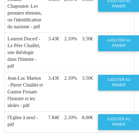
AJOUTER AU
Chapoutot- Les
PANIER
premiers témoins,
ou l'identification
du nazisme - pdf
Laurent Ducerf -
3.43€
2.10%
3.50€
AJOUTER AU
Le Père Chaillet,
PANIER
une théologie
dans l'histoire -
pdf
Jean-Luc Marion
3.43€
2.10%
3.50€
AJOUTER AU
- Pierre Chaillet et
PANIER
Gaston Fessart-
l'histoire et les
idoles - pdf
l'Eglise à neuf -
7.84€
2.10%
8.00€
AJOUTER AU
pdf
PANIER