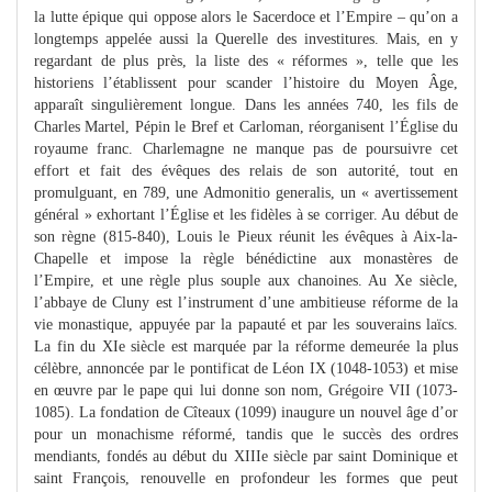
la lutte épique qui oppose alors le Sacerdoce et l’Empire – qu’on a
longtemps appelée aussi la Querelle des investitures. Mais, en y
regardant de plus près, la liste des « réformes », telle que les
historiens l’établissent pour scander l’histoire du Moyen Âge,
apparaît singulièrement longue. Dans les années 740, les fils de
Charles Martel, Pépin le Bref et Carloman, réorganisent l’Église du
royaume franc. Charlemagne ne manque pas de poursuivre cet
effort et fait des évêques des relais de son autorité, tout en
promulguant, en 789, une Admonitio generalis, un « avertissement
général » exhortant l’Église et les fidèles à se corriger. Au début de
son règne (815-840), Louis le Pieux réunit les évêques à Aix-la-
Chapelle et impose la règle bénédictine aux monastères de
l’Empire, et une règle plus souple aux chanoines. Au Xe siècle,
l’abbaye de Cluny est l’instrument d’une ambitieuse réforme de la
vie monastique, appuyée par la papauté et par les souverains laïcs.
La fin du XIe siècle est marquée par la réforme demeurée la plus
célèbre, annoncée par le pontificat de Léon IX (1048-1053) et mise
en œuvre par le pape qui lui donne son nom, Grégoire VII (1073-
1085). La fondation de Cîteaux (1099) inaugure un nouvel âge d’or
pour un monachisme réformé, tandis que le succès des ordres
mendiants, fondés au début du XIIIe siècle par saint Dominique et
saint François, renouvelle en profondeur les formes que peut