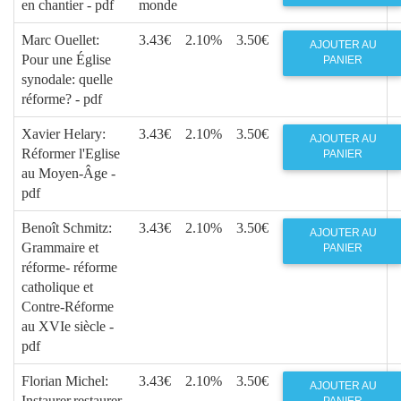
en chantier - pdf
monde
Marc Ouellet:
3.43€
2.10%
3.50€
AJOUTER AU
Pour une Église
PANIER
synodale: quelle
réforme? - pdf
Xavier Helary:
3.43€
2.10%
3.50€
AJOUTER AU
Réformer l'Eglise
PANIER
au Moyen-Âge -
pdf
Benoît Schmitz:
3.43€
2.10%
3.50€
AJOUTER AU
Grammaire et
PANIER
réforme- réforme
catholique et
Contre-Réforme
au XVIe siècle -
pdf
Florian Michel:
3.43€
2.10%
3.50€
AJOUTER AU
Instaurer,restaurer,