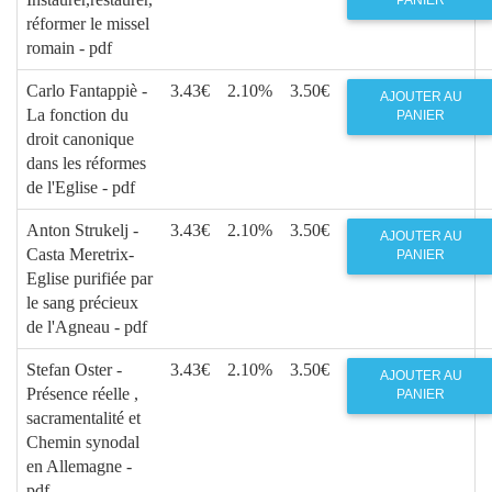
PANIER
réformer le missel
romain - pdf
Carlo Fantappiè -
3.43€
2.10%
3.50€
AJOUTER AU
La fonction du
PANIER
droit canonique
dans les réformes
de l'Eglise - pdf
Anton Strukelj -
3.43€
2.10%
3.50€
AJOUTER AU
Casta Meretrix-
PANIER
Eglise purifiée par
le sang précieux
de l'Agneau - pdf
Stefan Oster -
3.43€
2.10%
3.50€
AJOUTER AU
Présence réelle ,
PANIER
sacramentalité et
Chemin synodal
en Allemagne -
pdf