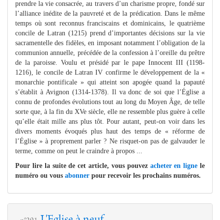
prendre la vie consacrée, au travers d’un charisme propre, fondé sur
l’alliance inédite de la pauvreté et de la prédication. Dans le même
temps où sont reconnus franciscains et dominicains, le quatrième
concile de Latran (1215) prend d’importantes décisions sur la vie
sacramentelle des fidèles, en imposant notamment l’obligation de la
communion annuelle, précédée de la confession à l’oreille du prêtre
de la paroisse. Voulu et présidé par le pape Innocent III (1198-
1216), le concile de Latran IV confirme le développement de la «
monarchie pontificale » qui atteint son apogée quand la papauté
s’établit à Avignon (1314-1378). Il va donc de soi que l’Église a
connu de profondes évolutions tout au long du Moyen Âge, de telle
sorte que, à la fin du XVe siècle, elle ne ressemble plus guère à celle
qu’elle était mille ans plus tôt. Pour autant, peut-on voir dans les
divers moments évoqués plus haut des temps de « réforme de
l’Église » à proprement parler ? Ne risquet-on pas de galvauder le
terme, comme on peut le craindre à propos ...
Pour lire la suite de cet article, vous pouvez
acheter en ligne
le
numéro ou vous
abonner
pour recevoir les prochains numéros.
L'Eglise à neuf