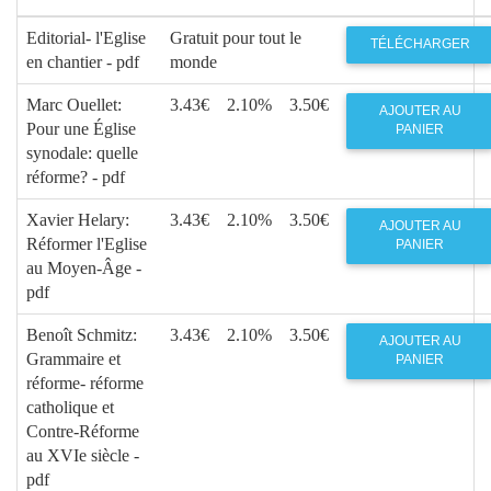
Editorial- l'Eglise
Gratuit pour tout le
TÉLÉCHARGER
en chantier - pdf
monde
Marc Ouellet:
3.43€
2.10%
3.50€
AJOUTER AU
Pour une Église
PANIER
synodale: quelle
réforme? - pdf
Xavier Helary:
3.43€
2.10%
3.50€
AJOUTER AU
Réformer l'Eglise
PANIER
au Moyen-Âge -
pdf
Benoît Schmitz:
3.43€
2.10%
3.50€
AJOUTER AU
Grammaire et
PANIER
réforme- réforme
catholique et
Contre-Réforme
au XVIe siècle -
pdf