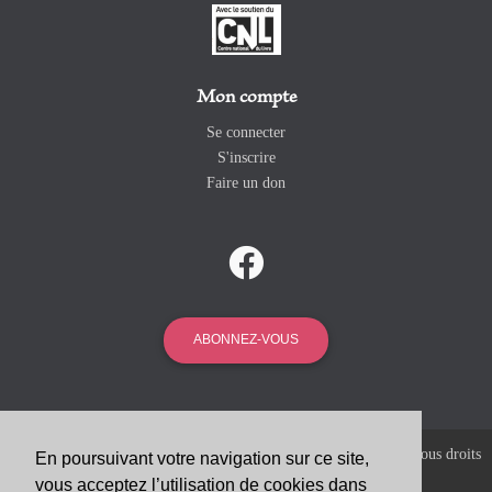
Mon compte
Se connecter
S'inscrire
Faire un don
ABONNEZ-VOUS
Copyright 2026 Revue Catholique Internationale COMMUNIO. Tous droits
En poursuivant votre navigation sur ce site,
réservés. |
Mentions Légales
vous acceptez l’utilisation de cookies dans