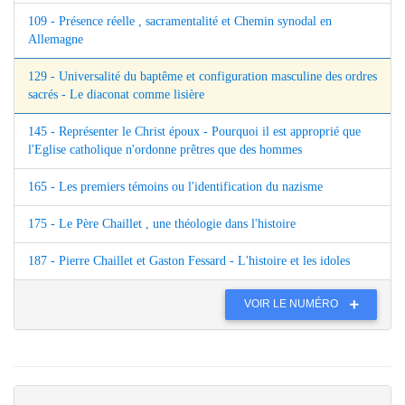
109 - Présence réelle , sacramentalité et Chemin synodal en
Allemagne
129 - Universalité du baptême et configuration masculine des ordres
sacrés - Le diaconat comme lisière
145 - Représenter le Christ époux - Pourquoi il est approprié que
l'Eglise catholique n'ordonne prêtres que des hommes
165 - Les premiers témoins ou l'identification du nazisme
175 - Le Père Chaillet , une théologie dans l'histoire
187 - Pierre Chaillet et Gaston Fessard - L'histoire et les idoles
VOIR LE NUMÉRO