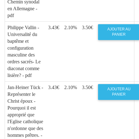
Chemin synodal
en Allemagne -
pdf
Philippe Vallin -
3.43€
2.10%
3.50€
AJOUTER AU
Universalité du
PANIER
baptême et
configuration
masculine des
ordres sacrés- Le
diaconat comme
lisière? - pdf
Jan-Heiner Tück -
3.43€
2.10%
3.50€
AJOUTER AU
Représenter le
PANIER
Christ époux -
Pourquoi il est
approprié que
l'Eglise catholique
n'ordonne que des
hommes prêtres. -