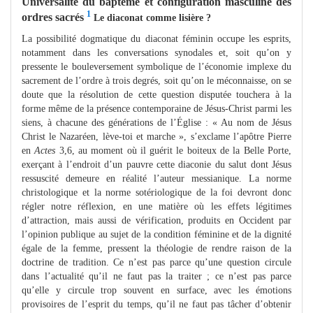
Universalité du baptême et configuration masculine des
1
ordres sacrés
Le diaconat comme lisière ?
La possibilité dogmatique du diaconat féminin occupe les esprits,
notamment dans les conversations synodales et, soit qu’on y
pressente le bouleversement symbolique de l’économie implexe du
sacrement de l’ordre à trois degrés, soit qu’on le méconnaisse, on se
doute que la résolution de cette question disputée touchera à la
forme même de la présence contemporaine de Jésus-Christ parmi les
siens, à chacune des générations de l’Église : « Au nom de Jésus
Christ le Nazaréen, lève-toi et marche », s’exclame l’apôtre Pierre
en
Actes
3,6, au moment où il guérit le boiteux de la Belle Porte,
exerçant à l’endroit d’un pauvre cette diaconie du salut dont Jésus
ressuscité demeure en réalité l’auteur messianique. La norme
christologique et la norme sotériologique de la foi devront donc
régler notre réflexion, en une matière où les effets légitimes
d’attraction, mais aussi de vérification, produits en Occident par
l’opinion publique au sujet de la condition féminine et de la dignité
égale de la femme, pressent la théologie de rendre raison de la
doctrine de tradition. Ce n’est pas parce qu’une question circule
dans l’actualité qu’il ne faut pas la traiter ; ce n’est pas parce
qu’elle y circule trop souvent en surface, avec les émotions
provisoires de l’esprit du temps, qu’il ne faut pas tâcher d’obtenir