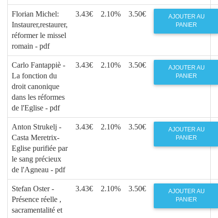
Florian Michel:
3.43€
2.10%
3.50€
AJOUTER AU
Instaurer,restaurer,
PANIER
réformer le missel
romain - pdf
Carlo Fantappiè -
3.43€
2.10%
3.50€
AJOUTER AU
La fonction du
PANIER
droit canonique
dans les réformes
de l'Eglise - pdf
Anton Strukelj -
3.43€
2.10%
3.50€
AJOUTER AU
Casta Meretrix-
PANIER
Eglise purifiée par
le sang précieux
de l'Agneau - pdf
Stefan Oster -
3.43€
2.10%
3.50€
AJOUTER AU
Présence réelle ,
PANIER
sacramentalité et