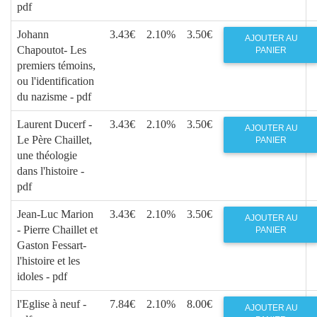
pdf
Johann
3.43€
2.10%
3.50€
AJOUTER AU
Chapoutot- Les
PANIER
premiers témoins,
ou l'identification
du nazisme - pdf
Laurent Ducerf -
3.43€
2.10%
3.50€
AJOUTER AU
Le Père Chaillet,
PANIER
une théologie
dans l'histoire -
pdf
Jean-Luc Marion
3.43€
2.10%
3.50€
AJOUTER AU
- Pierre Chaillet et
PANIER
Gaston Fessart-
l'histoire et les
idoles - pdf
l'Eglise à neuf -
7.84€
2.10%
8.00€
AJOUTER AU