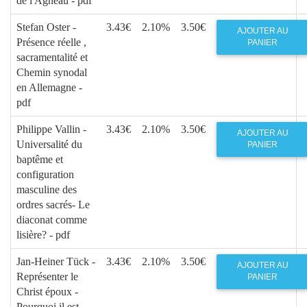
de l'Agneau - pdf
Stefan Oster -
3.43€
2.10%
3.50€
AJOUTER AU
Présence réelle ,
PANIER
sacramentalité et
Chemin synodal
en Allemagne -
pdf
Philippe Vallin -
3.43€
2.10%
3.50€
AJOUTER AU
Universalité du
PANIER
baptême et
configuration
masculine des
ordres sacrés- Le
diaconat comme
lisière? - pdf
Jan-Heiner Tück -
3.43€
2.10%
3.50€
AJOUTER AU
Représenter le
PANIER
Christ époux -
Pourquoi il est