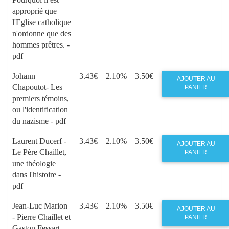
approprié que
l'Eglise catholique
n'ordonne que des
hommes prêtres. -
pdf
Johann
3.43€
2.10%
3.50€
AJOUTER AU
Chapoutot- Les
PANIER
premiers témoins,
ou l'identification
du nazisme - pdf
Laurent Ducerf -
3.43€
2.10%
3.50€
AJOUTER AU
Le Père Chaillet,
PANIER
une théologie
dans l'histoire -
pdf
Jean-Luc Marion
3.43€
2.10%
3.50€
AJOUTER AU
- Pierre Chaillet et
PANIER
Gaston Fessart-