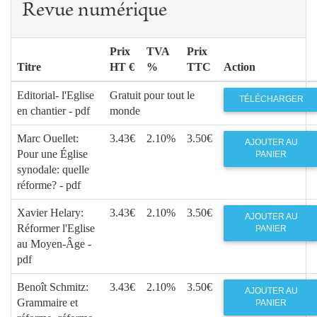
Revue numérique
Prix
TVA
Prix
Titre
HT €
%
TTC
Action
Editorial- l'Eglise
Gratuit pour tout le
TÉLÉCHARGER
en chantier - pdf
monde
Marc Ouellet:
3.43€
2.10%
3.50€
AJOUTER AU
Pour une Église
PANIER
synodale: quelle
réforme? - pdf
Xavier Helary:
3.43€
2.10%
3.50€
AJOUTER AU
Réformer l'Eglise
PANIER
au Moyen-Âge -
pdf
Benoît Schmitz:
3.43€
2.10%
3.50€
AJOUTER AU
Grammaire et
PANIER