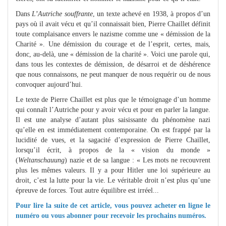
Dans
L’Autriche souffrante
, un texte achevé en 1938, à propos d’un
pays où il avait vécu et qu’il connaissait bien, Pierre Chaillet définit
toute complaisance envers le nazisme comme une « démission de la
Charité ». Une démission du courage et de l’esprit, certes, mais,
donc, au-delà, une « démission de la charité ». Voici une parole qui,
dans tous les contextes de démission, de désarroi et de déshérence
que nous connaissons, ne peut manquer de nous requérir ou de nous
convoquer aujourd’hui.
Le texte de Pierre Chaillet est plus que le témoignage d’un homme
qui connaît l’Autriche pour y avoir vécu et pour en parler la langue.
Il est une analyse d’autant plus saisissante du phénomène nazi
qu’elle en est immédiatement contemporaine. On est frappé par la
lucidité de vues, et la sagacité d’expression de Pierre Chaillet,
lorsqu’il écrit, à propos de la « vision du monde »
(
Weltanschauung
) nazie et de sa langue : « Les mots ne recouvrent
plus les mêmes valeurs. Il y a pour Hitler une loi supérieure au
droit, c’est la lutte pour la vie. Le véritable droit n’est plus qu’une
épreuve de forces. Tout autre équilibre est irréel...
Pour lire la suite de cet article, vous pouvez
acheter en ligne
le
numéro ou vous
abonner
pour recevoir les prochains numéros.