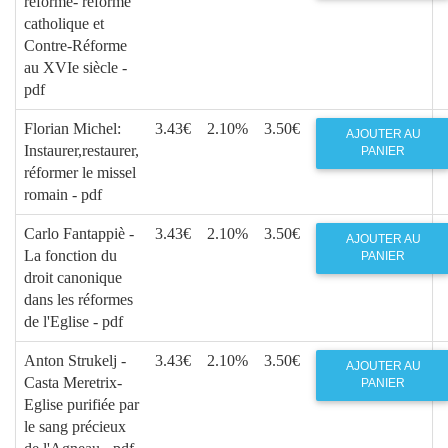
réforme- réforme
catholique et
Contre-Réforme
au XVIe siècle -
pdf
Florian Michel:
3.43€
2.10%
3.50€
AJOUTER AU
Instaurer,restaurer,
PANIER
réformer le missel
romain - pdf
Carlo Fantappiè -
3.43€
2.10%
3.50€
AJOUTER AU
La fonction du
PANIER
droit canonique
dans les réformes
de l'Eglise - pdf
Anton Strukelj -
3.43€
2.10%
3.50€
AJOUTER AU
Casta Meretrix-
PANIER
Eglise purifiée par
le sang précieux