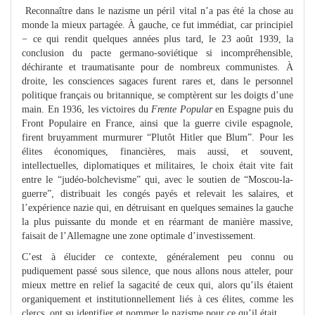
Reconnaître dans le nazisme un péril vital n’a pas été la chose au
monde la mieux partagée. À gauche, ce fut immédiat, car principiel
− ce qui rendit quelques années plus tard, le 23 août 1939, la
conclusion du pacte germano-soviétique si incompréhensible,
déchirante et traumatisante pour de nombreux communistes. À
droite, les consciences sagaces furent rares et, dans le personnel
politique français ou britannique, se comptèrent sur les doigts d’une
main. En 1936, les victoires du
Frente Popular
en Espagne puis du
Front Populaire en France, ainsi que la guerre civile espagnole,
firent bruyamment murmurer “Plutôt Hitler que Blum”. Pour les
élites économiques, financières, mais aussi, et souvent,
intellectuelles, diplomatiques et militaires, le choix était vite fait
entre le “judéo-bolchevisme” qui, avec le soutien de “Moscou-la-
guerre”, distribuait les congés payés et relevait les salaires, et
l’expérience nazie qui, en détruisant en quelques semaines la gauche
la plus puissante du monde et en réarmant de manière massive,
faisait de l’Allemagne une zone optimale d’investissement.
C’est à élucider ce contexte, généralement peu connu ou
pudiquement passé sous silence, que nous allons nous atteler, pour
mieux mettre en relief la sagacité de ceux qui, alors qu’ils étaient
organiquement et institutionnellement liés à ces élites, comme les
clercs, ont su identifier et nommer le nazisme pour ce qu’il était.