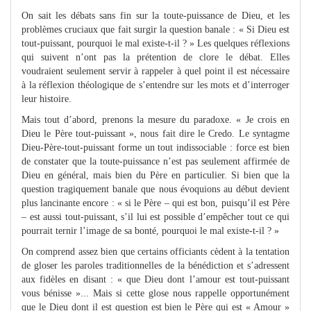
On sait les débats sans fin sur la toute-puissance de Dieu, et les
problèmes cruciaux que fait surgir la question banale : « Si Dieu est
tout-puissant, pourquoi le mal existe-t-il ? » Les quelques réflexions
qui suivent n’ont pas la prétention de clore le débat. Elles
voudraient seulement servir à rappeler à quel point il est nécessaire
à la réflexion théologique de s’entendre sur les mots et d’interroger
leur histoire.
Mais tout d’abord, prenons la mesure du paradoxe. « Je crois en
Dieu le Père tout-puissant », nous fait dire le Credo. Le syntagme
Dieu-Père-tout-puissant forme un tout indissociable : force est bien
de constater que la toute-puissance n’est pas seulement affirmée de
Dieu en général, mais bien du Père en particulier. Si bien que la
question tragiquement banale que nous évoquions au début devient
plus lancinante encore : « si le Père – qui est bon, puisqu’il est Père
– est aussi tout-puissant, s’il lui est possible d’empêcher tout ce qui
pourrait ternir l’image de sa bonté, pourquoi le mal existe-t-il ? »
On comprend assez bien que certains officiants cèdent à la tentation
de gloser les paroles traditionnelles de la bénédiction et s’adressent
aux fidèles en disant : « que Dieu dont l’amour est tout-puissant
vous bénisse »... Mais si cette glose nous rappelle opportunément
que le Dieu dont il est question est bien le Père qui est « Amour »