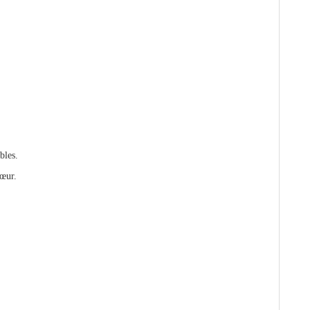
bles.
cœur.