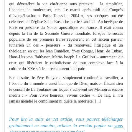
qui dévertèbre la vie chrétienne sous prétexte la simplifier,
l’adapter, la moderniser, etc. Le mardi après-midi du Congrès
d’évangélisation « Paris Toussaint 2004 », ses obsèques ont été
célébrées en l’église Saint-Eustache par le Cardinal- Archevêque de
Paris en présence du Nonce apostolique en France. Il était connu
depuis la fin de la Seconde Guerre mondiale, lorsque le succès
populaire de ses premiers livres révélèrent en cet ancien pasteur
luthérien un des « penseurs » du renouveau liturgique et un
théologien en qui les Jean Daniélou, Yves Congar, Henri de Lubac,
Hans-Urs von Balthasar, Marie-Joseph Le Guillou – autrement dit
ceux qui libéraient le catholicisme de tout complexe face à la
culture du XXe siècle – reconnurent leur pair.
Par la suite, le Père Bouyer a simplement continué à travailler, à
l’écoute du « monde » aussi bien que de Dieu, mais en faisant sien
le conseil de La Fontaine sur lequel s’achèvent ses Mémoires encore
inédits : « Pour vivre heureux, vivons cachés ». De fait, il n’a
jamais mendié le compliment ni quêté la notoriété. [...]
Pour lire la suite de cet article, vous pouvez télécharger
gratuitement ce numéro, acheter la version papier ou
vous