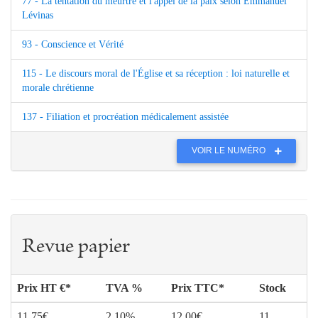
77 - La tentation du meurtre et l'appel de la paix selon Emmanuel
Lévinas
93 - Conscience et Vérité
115 - Le discours moral de l'Église et sa réception : loi naturelle et
morale chrétienne
137 - Filiation et procréation médicalement assistée
VOIR LE NUMÉRO
Revue papier
Prix HT €*
TVA %
Prix TTC*
Stock
11.75€
2.10%
12.00€
11