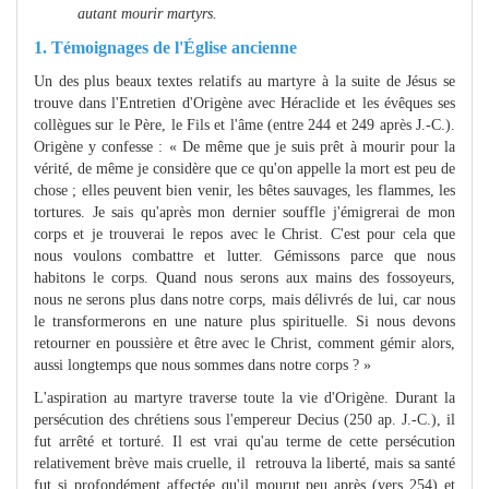
autant mourir martyrs.
1. Témoignages de l'Église ancienne
Un des plus beaux textes relatifs au martyre à la suite de Jésus se
trouve dans l'Entretien d'Origène avec Héraclide et les évêques ses
collègues sur le Père, le Fils et l'âme (entre 244 et 249 après J.-C.).
Origène y confesse : « De même que je suis prêt à mourir pour la
vérité, de même je considère que ce qu'on appelle la mort est peu de
chose ; elles peuvent bien venir, les bêtes sauvages, les flammes, les
tortures. Je sais qu'après mon dernier souffle j'émigrerai de mon
corps et je trouverai le repos avec le Christ. C'est pour cela que
nous voulons combattre et lutter. Gémissons parce que nous
habitons le corps. Quand nous serons aux mains des fossoyeurs,
nous ne serons plus dans notre corps, mais délivrés de lui, car nous
le transformerons en une nature plus spirituelle. Si nous devons
retourner en poussière et être avec le Christ, comment gémir alors,
aussi longtemps que nous sommes dans notre corps ? »
L'aspiration au martyre traverse toute la vie d'Origène. Durant la
persécution des chrétiens sous l'empereur Decius (250 ap. J.-C.), il
fut arrêté et torturé. Il est vrai qu'au terme de cette persécution
relativement brève mais cruelle, il retrouva la liberté, mais sa santé
fut si profondément affectée qu'il mourut peu après (vers 254) et