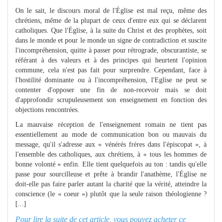
On le sait, le discours moral de l'Église est mal reçu, même des
chrétiens, même de la plupart de ceux d'entre eux qui se déclarent
catholiques. Que l'Église, à la suite du Christ et des prophètes, soit
dans le monde et pour le monde un signe de contradiction et suscite
l'incompréhension, quitte à passer pour rétrograde, obscurantiste, se
référant à des valeurs et à des principes qui heurtent l'opinion
commune, cela n'est pas fait pour surprendre. Cependant, face à
l'hostilité dominante ou à l'incompréhension, l'Eglise ne peut se
contenter d'opposer une fin de non-recevoir mais se doit
d'approfondir scrupuleusement son enseignement en fonction des
objections rencontrées.
La mauvaise réception de l'enseignement romain ne tient pas
essentiellement au mode de communication bon ou mauvais du
message, qu'il s'adresse aux « vénérés frères dans l'épiscopat », à
l'ensemble des catholiques, aux chrétiens, à « tous les hommes de
bonne volonté » enfin. Elle tient quelquefois au ton : tandis qu'elle
passe pour sourcilleuse et prête à brandir l'anathème, l'Église ne
doit-elle pas faire parler autant la charité que la vérité, atteindre la
conscience (le « coeur ») plutôt que la seule raison théologienne ?
[...]
Pour lire la suite de cet article, vous pouvez acheter ce