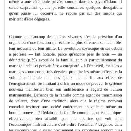
même à une cérémonie privée, comme dans les pays d'Islam. Il
serait surprenant qu'une pareille constance, quelques dérogations
qu'on puisse lui découvrir, ne repose pas sur des raisons qui
méritent d'être dégagées.
Comme en beaucoup de matières vivantes, c'est la privation d'un
organe ou d'une fonction qui éclaire le plus sûrement sur leur rôle,
leur nécessité ou leur utilité. La révolution soviétique en ses débuts
a professé — fait notable, parce qu'encore près de nous — un
désintérêt (p.39) avoué de la famille, et plus particulièrement du
mariage : celui-ci pouvait être « enregistré » à l'état civil, mais les «
mariages » non enregistrés devaient produire les mêmes effets ; et la
volonté unilatérale d'un des époux mettait fin aux effets de
l'enregistrement. Se limitant à offrir un mode de preuve, le système
nouveau manifestait bien son indifférence à l'égard de l'union
matrimoniale. Défiance de la famille comme agent de transmission
de valeurs, donc d'une tradition, alors que le régime nouveau
entendait instituer une société entièrement nouvelle et même un
homme nouveau ? Dédain de la famille comme agent économique,
effectivement bien affaibli, par une doctrine qui voit dans
l'économique l'infrastructure c'est-à-dire l'essentiel ? Urgence, dans
les circonstances, d'aviser précisément aux problèmes économiques