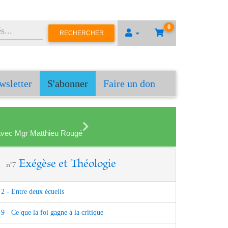
0
RECHERCHER
wsletter
S'abonner
Faire un don
en avec Mgr Matthieu Rougé
Exégèse et Théologie
n°7
2 - Entre deux écueils
9 - Ce que la foi gagne à la critique