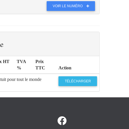
VOIR LE NUMÉRO
e
ix HT
TVA
Prix
%
TTC
Action
tuit pour tout le monde
TÉLÉCHARGER