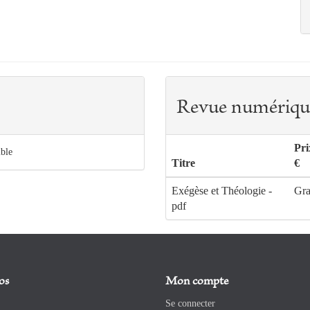
Revue numériqu
Pr
ible
Titre
€
Exégèse et Théologie -
Gra
pdf
os
Mon compte
Se connecter