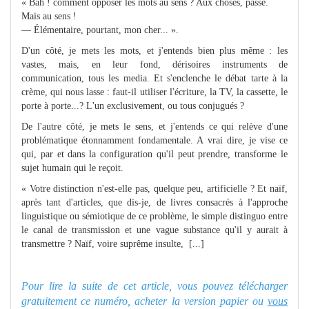
« Bah ! comment opposer les mots au sens ? Aux choses, passe.
Mais au sens !
— Élémentaire, pourtant, mon cher... ».
D'un côté, je mets les mots, et j'entends bien plus même : les
vastes, mais, en leur fond, dérisoires instruments de
communication, tous les media. Et s'enclenche le débat tarte à la
crème, qui nous lasse : faut-il utiliser l'écriture, la TV, la cassette, le
porte à porte...? L'un exclusivement, ou tous conjugués ?
De l'autre côté, je mets le sens, et j'entends ce qui relève d'une
problématique étonnamment fondamentale. A vrai dire, je vise ce
qui, par et dans la configuration qu'il peut prendre, transforme le
sujet humain qui le reçoit.
« Votre distinction n'est-elle pas, quelque peu, artificielle ? Et naïf,
après tant d'articles, que dis-je, de livres consacrés à l'approche
linguistique ou sémiotique de ce problème, le simple distinguo entre
le canal de transmission et une vague substance qu'il y aurait à
transmettre ? Naïf, voire suprême insulte, [...]
Pour lire la suite de cet article, vous pouvez télécharger
gratuitement ce numéro, acheter la version papier ou
vous