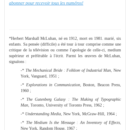
abonner pour recevoir tous les numéros!
*Herbert Marshall McLuhan, né en 1912, mort en 1981. marié, six
enfants. Sa pensée (difficile) a été tour à tour comprise comme une
critique de la télévision ou comme l'apologie de celle-ci, medium
supérieur et préférable à l'écrit.
Parmi les œuvres de McLuhan,
signalons :
-*
The Mechanical Bride : Folklore of Industrial Man
, New
York, Vanguard, 1951 ;
-*
Explorations in Communication
, Boston, Beacon Press,
1960 ;
-*
The Gutenberg Galaxy : The Making of Typographic
Man
, Toronto, University of Toronto Press, 1962 ;
-*
Understanding Media
, New York, McGraw-Hill, 1964 ;
-*
The Medium Is the Message : An Inventory of Effects
,
New York, Random House, 1967 ;