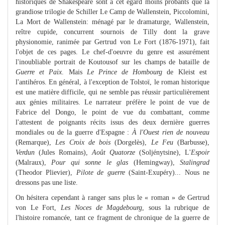
historiques de Shakespeare sont à cet égard moins probants que la
grandiose trilogie de Schiller Le Camp de Wallenstein, Piccolomini,
La Mort de Wallenstein: ménagé par le dramaturge, Wallenstein,
reître cupide, concurrent sournois de Tilly dont la grave
physionomie, ranimée par Gertrud von Le Fort (1876-1971), fait
l'objet de ces pages. Le chef-d'oeuvre du genre est assurément
l'inoubliable portrait de Koutousof sur les champs de bataille de
Guerre et Paix
. Mais
Le Prince de Hombourg
de Kleist est
l'antihéros. En général, à l'exception de Tolstoï, le roman historique
est une matière difficile, qui ne semble pas réussir particulièrement
aux génies militaires. Le narrateur préfère le point de vue de
Fabrice del Dongo, le point de vue du combattant, comme
l'attestent de poignants récits issus des deux dernière guerres
mondiales ou de la guerre d'Espagne :
À l'Ouest rien de nouveau
(Remarque),
Les Croix de bois
(Dorgelès),
Le Feu
(Barbusse),
Verdun
(Jules Romains),
Août Quatorze
(Soljénytsine), L'
Espoir
(Malraux),
Pour qui sonne le glas
(Hemingway),
Stalingrad
(Theodor Plievier),
Pilote de guerre
(Saint-Exupéry)... Nous ne
dressons pas une liste.
On hésitera cependant à ranger sans plus le « roman » de Gertrud
von Le Fort,
Les Noces de Magdebourg
, sous la rubrique de
l'histoire romancée, tant ce fragment de chronique de la guerre de