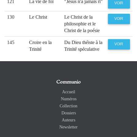
121
La vie de foi
"Jésus n'a jamais ri"
VOIR
130
Le Christ
Le Christ de la
VOIR
philosophie et le
Christ de la poésie
145
Croire en la
Du Dieu théiste à la
VOIR
Trinité
Trinité spéculative
Communio
Accueil
Numéros
Collection
Dossiers
Auteurs
Newsletter