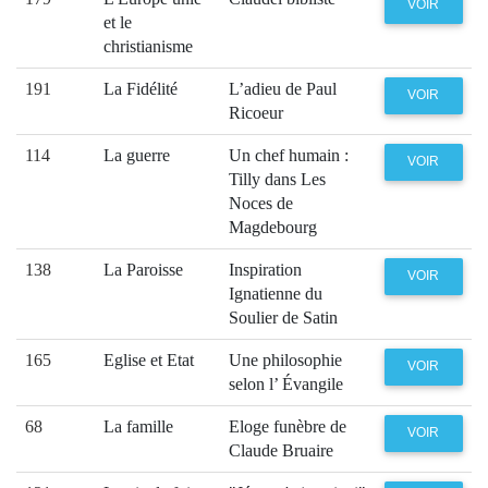
VOIR
et le
christianisme
191
La Fidélité
L’adieu de Paul
VOIR
Ricoeur
114
La guerre
Un chef humain :
VOIR
Tilly dans Les
Noces de
Magdebourg
138
La Paroisse
Inspiration
VOIR
Ignatienne du
Soulier de Satin
165
Eglise et Etat
Une philosophie
VOIR
selon l’ Évangile
68
La famille
Eloge funèbre de
VOIR
Claude Bruaire