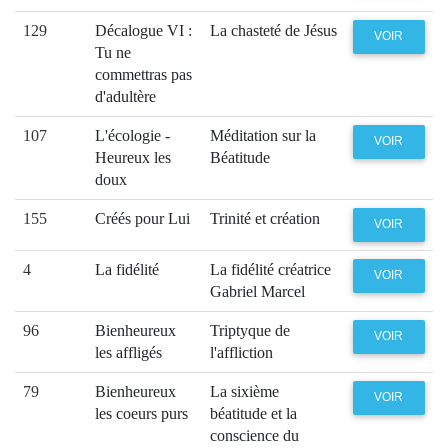
129
Décalogue VI :
La chasteté de Jésus
VOIR
Tu ne
commettras pas
d'adultère
107
L'écologie -
Méditation sur la
VOIR
Heureux les
Béatitude
doux
155
Créés pour Lui
Trinité et création
VOIR
4
La fidélité
La fidélité créatrice
VOIR
Gabriel Marcel
96
Bienheureux
Triptyque de
VOIR
les affligés
l'affliction
79
Bienheureux
La sixième
VOIR
les coeurs purs
béatitude et la
conscience du