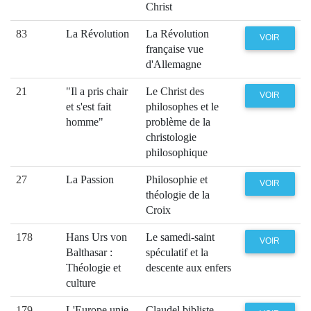
Christ
83
La Révolution
La Révolution
VOIR
française vue
d'Allemagne
21
"Il a pris chair
Le Christ des
VOIR
et s'est fait
philosophes et le
homme"
problème de la
christologie
philosophique
27
La Passion
Philosophie et
VOIR
théologie de la
Croix
178
Hans Urs von
Le samedi-saint
VOIR
Balthasar :
spéculatif et la
Théologie et
descente aux enfers
culture
179
L'Europe unie
Claudel bibliste