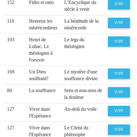
152
Fides et ratio
L’Encyclique du
VOIR
siècle à venir
110
Heureux les
La béatitude de la
VOIR
miséricordieux
miséricorde
103
Henri de
Le legs du
VOIR
Lubac. Le
théologien
théologien à
l'oeuvre
169
Un Dieu
Le mystère d'une
VOIR
souffrant?
souffrance divine
80
La souffrance
Sens et non-sens de
VOIR
la douleur
127
Vivre dans
Au-delà du voile
VOIR
l'Espérance
127
Vivre dans
Le Christ du
VOIR
l'Espérance
philosophe