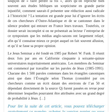
soupçon de « faire perdre la foi », alors qu’on reproche bien
souvent aux études bibliques un scepticisme en grande partie
injustifié, comment saurait-il présenter une réduction aussi radicale
à l’historicité ? La tentation est grande pour lui d’ignorer les écrits
de ces chercheurs d’Outre-Atlantique et de se cantonner dans le
silence prudent qui entoure en France leurs travaux. Toutefois, ce
dossier serait incomplet si on ne présentait au lecteur l’entreprise de
ce symposium que les médias anglo-saxons ont largement relayé,
afin qu’il connaisse mieux ce projet auquel on fait souvent allusion,
et qu’il se fasse sa propre opinion.
Le Jesus Seminar a été fondé en 1985 par Robert W. Funk. Il réunit
deux fois par ans en Californie cinquante à soixante-quinze
universitaires majoritairement américains. Les membres du Seminar
ont commencé par travailler sur les paroles de Jésus (1985-1991).
Chacune des 1 500 paroles contenues dans les évangiles canoniques
ainsi que dans l’Évangile selon Thomas (considéré par ces
chercheurs comme un écrit datant des environs de l’an 50 et
dépendant directement de la source Q) furent passées en revue pour
déterminer lesquelles pourraient être attribuées avec un grand degré
de probabilité à Jésus. [...]
Pour lire la suite de cet article, vous pouvez télécharger
gratuitement ce numéro, acheter la version papier ou
vous