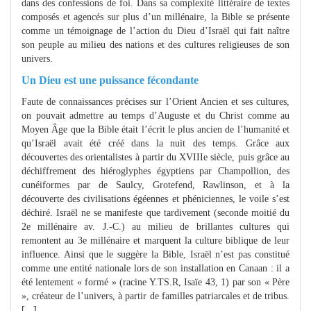
dans des confessions de foi. Dans sa complexité littéraire de textes
composés et agencés sur plus d’un millénaire, la Bible se présente
comme un témoignage de l’action du Dieu d’Israël qui fait naître
son peuple au milieu des nations et des cultures religieuses de son
univers.
Un Dieu est une puissance fécondante
Faute de connaissances précises sur l’Orient Ancien et ses cultures,
on pouvait admettre au temps d’Auguste et du Christ comme au
Moyen Âge que la Bible était l’écrit le plus ancien de l’humanité et
qu’Israël avait été créé dans la nuit des temps. Grâce aux
découvertes des orientalistes à partir du XVIIIe siècle, puis grâce au
déchiffrement des hiéroglyphes égyptiens par Champollion, des
cunéiformes par de Saulcy, Grotefend, Rawlinson, et à la
découverte des civilisations égéennes et phéniciennes, le voile s’est
déchiré. Israël ne se manifeste que tardivement (seconde moitié du
2e millénaire av. J.-C.) au milieu de brillantes cultures qui
remontent au 3e millénaire et marquent la culture biblique de leur
influence. Ainsi que le suggère la Bible, Israël n’est pas constitué
comme une entité nationale lors de son installation en Canaan : il a
été lentement « formé » (racine Y.TS.R, Isaïe 43, 1) par son « Père
», créateur de l’univers, à partir de familles patriarcales et de tribus.
[...]