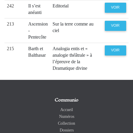
242
Il s’est
Editorial
VOIR
anéanti
213
Ascension
Sur la terre comme au
VOIR
-
ciel
Pentecôte
215
Barth et
Analogia entis et «
VOIR
Balthasar
analogie théâtrale » à
l’épreuve de la
Dramatique divine
Communio
Accueil
Numéros
Collection
Dossiers