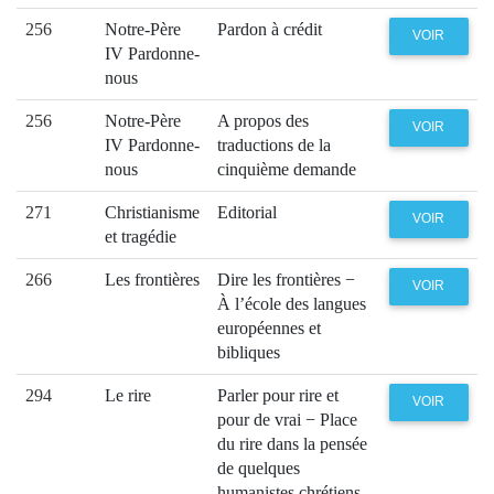
256
Notre-Père
Pardon à crédit
VOIR
IV Pardonne-
nous
256
Notre-Père
A propos des
VOIR
IV Pardonne-
traductions de la
nous
cinquième demande
271
Christianisme
Editorial
VOIR
et tragédie
266
Les frontières
Dire les frontières −
VOIR
À l’école des langues
européennes et
bibliques
294
Le rire
Parler pour rire et
VOIR
pour de vrai − Place
du rire dans la pensée
de quelques
humanistes chrétiens