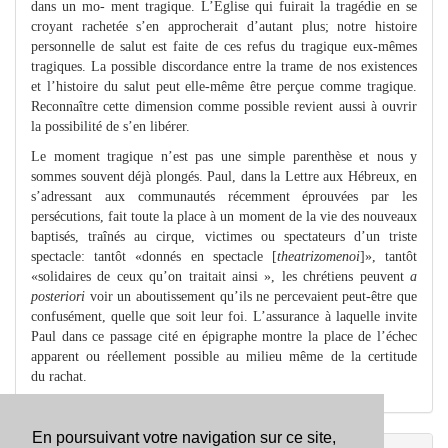
dans un mo- ment tragique. L’Église qui fuirait la tragédie en se
croyant rachetée s’en approcherait d’autant plus; notre histoire
personnelle de salut est faite de ces refus du tragique eux-mêmes
tragiques. La possible discordance entre la trame de nos existences
et l’histoire du salut peut elle-même être perçue comme tragique.
Reconnaître cette dimension comme possible revient aussi à ouvrir
la possibilité de s’en libérer.
Le moment tragique n’est pas une simple parenthèse et nous y
sommes souvent déjà plongés. Paul, dans la Lettre aux Hébreux, en
s’adressant aux communautés récemment éprouvées par les
persécutions, fait toute la place à un moment de la vie des nouveaux
baptisés, traînés au cirque, victimes ou spectateurs d’un triste
spectacle: tantôt «donnés en spectacle [
theatrizomenoi
]», tantôt
«solidaires de ceux qu’on traitait ainsi », les chrétiens peuvent
a
posteriori
voir un aboutissement qu’ils ne percevaient peut-être que
confusément, quelle que soit leur foi. L’assurance à laquelle invite
Paul dans ce passage cité en épigraphe montre la place de l’échec
apparent ou réellement possible au milieu même de la certitude
du rachat.
En poursuivant votre navigation sur ce site,