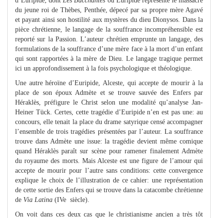
d’Euripide, dont
Les Bacchantes
où Euripide représente le massacre
du jeune roi de Thèbes, Penthée, dépecé par sa propre mère Agavé
et payant ainsi son hostilité aux mystères du dieu Dionysos. Dans la
pièce chrétienne, le langage de la souffrance incompréhensible est
reporté sur la Passion. L’auteur chrétien emprunte un langage, des
formulations de la souffrance d’une mère face à la mort d’un enfant
qui sont rapportées à la mère de Dieu. Le langage tragique permet
ici un approfondissement à la fois psychologique et théologique.
Une autre héroïne d’Euripide, Alceste, qui accepte de mourir à la
place de son époux Admète et se trouve sauvée des Enfers par
Héraklès, préfigure le Christ selon une modalité qu’analyse Jan-
Heiner Tück. Certes, cette tragédie d’Euripide n’en est pas une: au
concours, elle tenait la place du drame satyrique censé accompagner
l’ensemble de trois tragédies présentées par l’auteur. La souffrance
trouve dans Admète une issue: la tragédie devient même comique
quand Héraklès paraît sur scène pour ramener finalement Admète
du royaume des morts. Mais Alceste est une figure de l’amour qui
accepte de mourir pour l’autre sans conditions: cette convergence
explique le choix de l’illustration de ce cahier: une représentation
de cette sortie des Enfers qui se trouve dans la catacombe chrétienne
de
Via Latina
(IVe siècle).
On voit dans ces deux cas que le christianisme ancien a très tôt