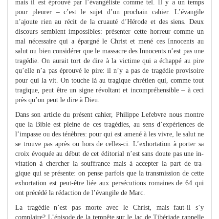
mais il est éprouvé par l’évangéliste comme tel. Il y a un temps
pour pleurer – c’est le sujet d’un prochain cahier. L’évangile
n’ajoute rien au récit de la cruauté d’Hérode et des siens. Deux
discours semblent impossibles: présenter cette horreur comme un
mal nécessaire qui a épargné le Christ et mené ces Innocents au
salut ou bien considérer que le massacre des Innocents n’est pas une
tragédie. On aurait tort de dire à la victime qui a échappé au pire
qu’elle n’a pas éprouvé le pire: il n’y a pas de tragédie provisoire
pour qui la vit. On touche là au tragique chrétien qui, comme tout
tragique, peut être un signe révoltant et incompréhensible – à ceci
près qu’on peut le dire à Dieu.
Dans son article du présent cahier, Philippe Lefebvre nous montre
que la Bible est pleine de ces tragédies, au sens d’expériences de
l’impasse ou des ténèbres: pour qui est amené à les vivre, le salut ne
se trouve pas après ou hors de celles-ci. L’exhortation à porter sa
croix évoquée au début de cet éditorial n’est sans doute pas une in-
vitation à chercher la souffrance mais à accepter la part de tra-
gique qui se présente: on pense parfois que la transmission de cette
exhortation est peut-être liée aux persécutions romaines de 64 qui
ont précédé la rédaction de l’évangile de Marc.
La tragédie n’est pas morte avec le Christ, mais faut-il s’y
complaire? L’épisode de la tempête sur le lac de Tibériade rappelle