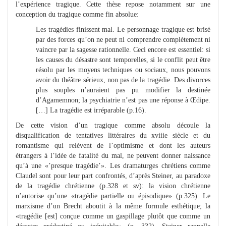
l’expérience tragique. Cette thèse repose notamment sur une
conception du tragique comme fin absolue:
Les tragédies finissent mal. Le personnage tragique est brisé
par des forces qu’on ne peut ni comprendre complètement ni
vaincre par la sagesse rationnelle. Ceci encore est essentiel: si
les causes du désastre sont temporelles, si le conflit peut être
résolu par les moyens techniques ou sociaux, nous pouvons
avoir du théâtre sérieux, non pas de la tragédie. Des divorces
plus souples n’auraient pas pu modifier la destinée
d’Agamemnon; la psychiatrie n’est pas une réponse à Œdipe.
[…] La tragédie est irréparable (p.16).
De cette vision d’un tragique comme absolu découle la
disqualification de tentatives littéraires du xviiie siècle et du
romantisme qui relèvent de l’optimisme et dont les auteurs
étrangers à l’idée de fatalité du mal, ne peuvent donner naissance
qu’à une «’presque tragédie’». Les dramaturges chrétiens comme
Claudel sont pour leur part confrontés, d’après Steiner, au paradoxe
de la tragédie chrétienne (p.328 et sv): la vision chrétienne
n’autorise qu’une «tragédie partielle ou épisodique» (p.325). Le
marxisme d’un Brecht aboutit à la même formule esthétique; la
«tragédie [est] conçue comme un gaspillage plutôt que comme un