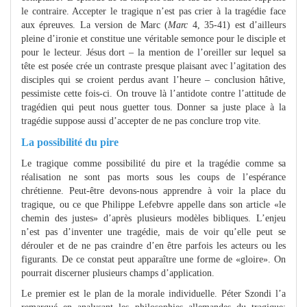
le contraire. Accepter le tragique n’est pas crier à la tragédie face
aux épreuves. La version de Marc (
Marc
4, 35-41) est d’ailleurs
pleine d’ironie et constitue une véritable semonce pour le disciple et
pour le lecteur. Jésus dort – la mention de l’oreiller sur lequel sa
tête est posée crée un contraste presque plaisant avec l’agitation des
disciples qui se croient perdus avant l’heure – conclusion hâtive,
pessimiste cette fois-ci. On trouve là l’antidote contre l’attitude de
tragédien qui peut nous guetter tous. Donner sa juste place à la
tragédie suppose aussi d’accepter de ne pas conclure trop vite.
La possibilité du pire
Le tragique comme possibilité du pire et la tragédie comme sa
réalisation ne sont pas morts sous les coups de l’espérance
chrétienne. Peut-être devons-nous apprendre à voir la place du
tragique, ou ce que Philippe Lefebvre appelle dans son article «le
chemin des justes» d’après plusieurs modèles bibliques. L’enjeu
n’est pas d’inventer une tragédie, mais de voir qu’elle peut se
dérouler et de ne pas craindre d’en être parfois les acteurs ou les
figurants. De ce constat peut apparaître une forme de «gloire». On
pourrait discerner plusieurs champs d’application.
Le premier est le plan de la morale individuelle. Péter Szondi l’a