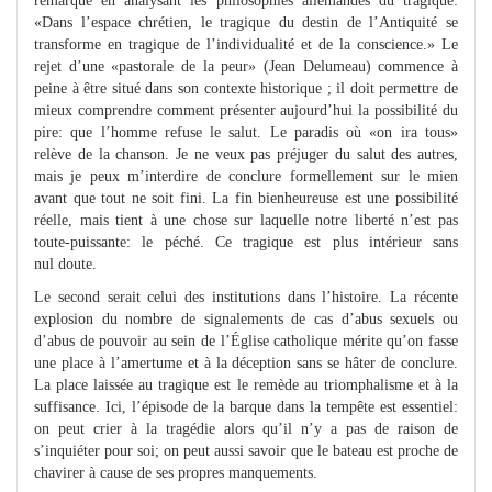
remarqué en analysant les philosophies allemandes du tragique:
«Dans l’espace chrétien, le tragique du destin de l’Antiquité se
transforme en tragique de l’individualité et de la conscience.» Le
rejet d’une «pastorale de la peur» (Jean Delumeau) commence à
peine à être situé dans son contexte historique ; il doit permettre de
mieux comprendre comment présenter aujourd’hui la possibilité du
pire: que l’homme refuse le salut. Le paradis où «on ira tous»
relève de la chanson. Je ne veux pas préjuger du salut des autres,
mais je peux m’interdire de conclure formellement sur le mien
avant que tout ne soit fini. La fin bienheureuse est une possibilité
réelle, mais tient à une chose sur laquelle notre liberté n’est pas
toute-puissante: le péché. Ce tragique est plus intérieur sans
nul doute.
Le second serait celui des institutions dans l’histoire. La récente
explosion du nombre de signalements de cas d’abus sexuels ou
d’abus de pouvoir au sein de l’Église catholique mérite qu’on fasse
une place à l’amertume et à la déception sans se hâter de conclure.
La place laissée au tragique est le remède au triomphalisme et à la
suffisance. Ici, l’épisode de la barque dans la tempête est essentiel:
on peut crier à la tragédie alors qu’il n’y a pas de raison de
s’inquiéter pour soi; on peut aussi savoir que le bateau est proche de
chavirer à cause de ses propres manquements.