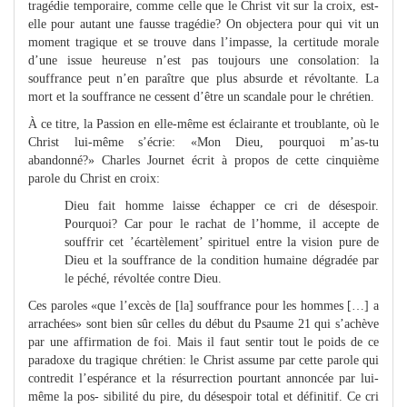
tragédie temporaire, comme celle que le Christ vit sur la croix, est-
elle pour autant une fausse tragédie? On objectera pour qui vit un
moment tragique et se trouve dans l’impasse, la certitude morale
d’une issue heureuse n’est pas toujours une consolation: la
souffrance peut n’en paraître que plus absurde et révoltante. La
mort et la souffrance ne cessent d’être un scandale pour le chrétien.
À ce titre, la Passion en elle-même est éclairante et troublante, où le
Christ lui-même s’écrie: «Mon Dieu, pourquoi m’as-tu
abandonné?» Charles Journet écrit à propos de cette cinquième
parole du Christ en croix:
Dieu fait homme laisse échapper ce cri de désespoir.
Pourquoi? Car pour le rachat de l’homme, il accepte de
souffrir cet ’écartèlement’ spirituel entre la vision pure de
Dieu et la souffrance de la condition humaine dégradée par
le péché, révoltée contre Dieu.
Ces paroles «que l’excès de [la] souffrance pour les hommes […] a
arrachées» sont bien sûr celles du début du Psaume 21 qui s’achève
par une affirmation de foi. Mais il faut sentir tout le poids de ce
paradoxe du tragique chrétien: le Christ assume par cette parole qui
contredit l’espérance et la résurrection pourtant annoncée par lui-
même la pos- sibilité du pire, du désespoir total et définitif. Ce cri