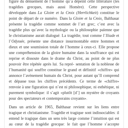
figure du dénuement de l’homme qu’a dépeint cette littérature (les
tragédies grecques, mais aussi Homère). Cette perspective
développée dans
La Gloire et la Croix (Herrlichkeit
) constitue le
point de départ de ce numéro. Dans la
Gloire et la Croix,
Balthasar
présente la tragédie comme sommet de l’art grec; c’est avec la
tragédie plus qu’avec la mythologie ou la philosophie païenne que
le christianisme aurait dialogué. La tragédie, tout comme l’
Iliade
et
l’
Odyssée
, présente une distance insurmontable entre hommes et
dieux et une soumission totale de l’homme à ceux-ci. Elle propose
une compréhension de la gloire humaine dans la souffrance qui est
reprise et dissoute dans le drame du Christ, au point de ne plus
pouvoir être répétée après lui. Sa repré- sentation de la noblesse de
l’humanité qui souffre constitue le grand et définitif «chiffre» qui
annonce l’avènement humain du Christ, pour autant qu’Il comprend
et dépasse tous les chiffres précédents. Ce terme de «chiffre»
renvoie à une figuration qui n’est ni philosophique, ni esthétique, ni
purement symbolique: il s’agit «plutôt [d’] un mystère de croyants
pour des spectateurs et contemporains croyants».
Dans un article de 1965, Balthasar revient sur les liens entre
tragique et christianisme. Tragédie et tragique sont indissociables: il
entend le tragique dans un sens très large comme l’intuition qui est
au cœur de la tragédie grecque: le fait que l’homme s’accepte