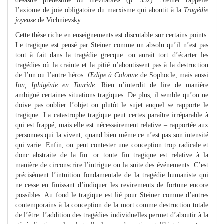
désastre prédestiné ou inévitable» (p. 332). Steiner rappelle
l’axiome de joie obligatoire du marxisme qui aboutit à la
Tragédie
joyeuse
de Vichnievsky.
Cette thèse riche en enseignements est discutable sur certains points.
Le tragique est pensé par Steiner comme un absolu qu’il n’est pas
tout à fait dans la tragédie grecque: on aurait tort d’écarter les
tragédies où la crainte et la pitié n’aboutissent pas à la destruction
de l’un ou l’autre héros:
Œdipe à Colonne
de Sophocle, mais aussi
Ion, Iphigénie en Tauride
. Rien n’interdit de lire de manière
ambiguë certaines situations tragiques. De plus, il semble qu’on ne
doive pas oublier l’objet ou plutôt le sujet auquel se rapporte le
tragique. La catastrophe tragique peut certes paraître irréparable à
qui est frappé, mais elle est nécessairement relative – rapportée aux
personnes qui la vivent, quand bien même ce n’est pas son intensité
qui varie. Enfin, on peut contester une conception trop radicale et
donc abstraite de la fin: or toute fin tragique est relative à la
manière de circonscrire l’intrigue ou la suite des événements. C’est
précisément l’intuition fondamentale de la tragédie humaniste qui
ne cesse en finissant d’indiquer les revirements de fortune encore
possibles. Au fond le tragique est lié pour Steiner comme d’autres
contemporains à la conception de la mort comme destruction totale
de l’être: l’addition des tragédies individuelles permet d’aboutir à la