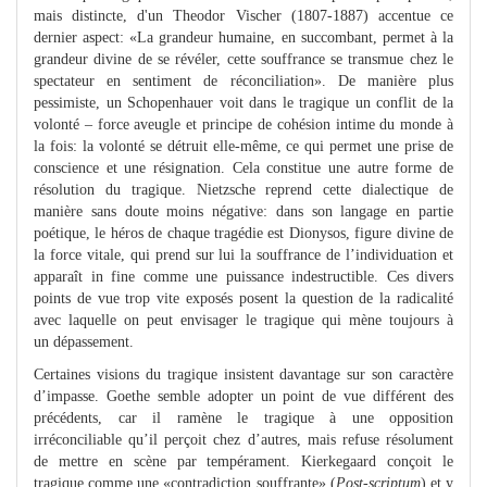
mais distincte, d'un Theodor Vischer (1807-1887) accentue ce
dernier aspect: «La grandeur humaine, en succombant, permet à la
grandeur divine de se révéler, cette souffrance se transmue chez le
spectateur en sentiment de réconciliation». De manière plus
pessimiste, un Schopenhauer voit dans le tragique un conflit de la
volonté – force aveugle et principe de cohésion intime du monde à
la fois: la volonté se détruit elle-même, ce qui permet une prise de
conscience et une résignation. Cela constitue une autre forme de
résolution du tragique. Nietzsche reprend cette dialectique de
manière sans doute moins négative: dans son langage en partie
poétique, le héros de chaque tragédie est Dionysos, figure divine de
la force vitale, qui prend sur lui la souffrance de l’individuation et
apparaît in fine comme une puissance indestructible. Ces divers
points de vue trop vite exposés posent la question de la radicalité
avec laquelle on peut envisager le tragique qui mène toujours à
un dépassement.
Certaines visions du tragique insistent davantage sur son caractère
d’impasse. Goethe semble adopter un point de vue différent des
précédents, car il ramène le tragique à une opposition
irréconciliable qu’il perçoit chez d’autres, mais refuse résolument
de mettre en scène par tempérament. Kierkegaard conçoit le
tragique comme une «contradiction souffrante» (
Post-scriptum
) et y