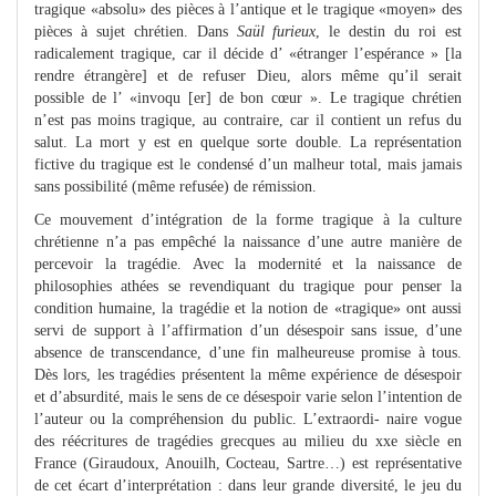
tragique «absolu» des pièces à l’antique et le tragique «moyen» des
pièces à sujet chrétien. Dans
Saül furieux
, le destin du roi est
radicalement tragique, car il décide d’ «étranger l’espérance » [la
rendre étrangère] et de refuser Dieu, alors même qu’il serait
possible de l’ «invoqu [er] de bon cœur ». Le tragique chrétien
n’est pas moins tragique, au contraire, car il contient un refus du
salut. La mort y est en quelque sorte double. La représentation
fictive du tragique est le condensé d’un malheur total, mais jamais
sans possibilité (même refusée) de rémission.
Ce mouvement d’intégration de la forme tragique à la culture
chrétienne n’a pas empêché la naissance d’une autre manière de
percevoir la tragédie. Avec la modernité et la naissance de
philosophies athées se revendiquant du tragique pour penser la
condition humaine, la tragédie et la notion de «tragique» ont aussi
servi de support à l’affirmation d’un désespoir sans issue, d’une
absence de transcendance, d’une fin malheureuse promise à tous.
Dès lors, les tragédies présentent la même expérience de désespoir
et d’absurdité, mais le sens de ce désespoir varie selon l’intention de
l’auteur ou la compréhension du public. L’extraordi- naire vogue
des réécritures de tragédies grecques au milieu du xxe siècle en
France (Giraudoux, Anouilh, Cocteau, Sartre…) est représentative
de cet écart d’interprétation : dans leur grande diversité, le jeu du