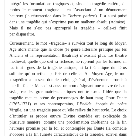
intégré les formulations tragiques et, sinon la tragédie entière, du
moins le moment tragique – en l’associant à un dénouement
heureux (la résurrection dans le
Christus patiens
). Il a aussi puisé
dans une tragédie qui n’exprime pas un malheur absolu (Admète).
Mais il ne s’est pas approprié la tragédie – celle-ci finit
par disparaître.
Curieusement, le mot «tragédie» a survécu tout le long du Moyen
Âge alors même que la chose (le genre littéraire pratiqué par les
Anciens et la représentation théâtrale) n’existait plus. Le théâtre
médiéval, quelle que soit sa richesse, ne reprend pas les formes, ni
les intri- gues de la tragédie antique, ni la thématique du héros
solitaire qu’on retient parfois de celle-ci. Au Moyen Âge, le mot
«tragédie» a un sens double: celui, général, d’événement promis à
une fin fatale. Mais c’est aussi un nom désignant une œuvre de haut
style, car les grammairiens antiques ont transmis l’idée que la
tragédie met en scène de personnages de haut rang. Pour Dante
(1265-1321) et ses contemporains, l’
Enéide
, épopée du poète
Virgile, est une tragédie parce qu’elle relève du haut style. Le choix
d’intituler sa propre œuvre Divine comédie est explicable de
plusieurs manière: comme une proclamation chrétienne de la fin
heureuse promise par la foi et contemplée par Dante (la comédie
s’oppose à la fin funeste caractéristique de la tragédie, écrit-il dans