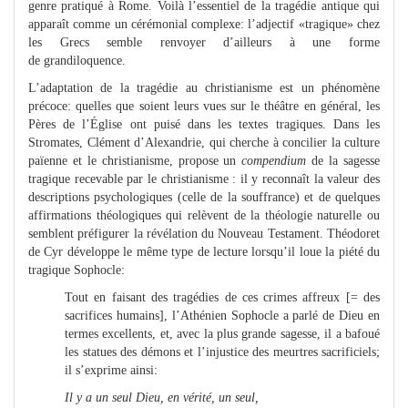
genre pratiqué à Rome. Voilà l’essentiel de la tragédie antique qui
apparaît comme un cérémonial complexe: l’adjectif «tragique» chez
les Grecs semble renvoyer d’ailleurs à une forme
de grandiloquence.
L’adaptation de la tragédie au christianisme est un phénomène
précoce: quelles que soient leurs vues sur le théâtre en général, les
Pères de l’Église ont puisé dans les textes tragiques. Dans les
Stromates, Clément d’Alexandrie, qui cherche à concilier la culture
païenne et le christianisme, propose un
compendium
de la sagesse
tragique recevable par le christianisme : il y reconnaît la valeur des
descriptions psychologiques (celle de la souffrance) et de quelques
affirmations théologiques qui relèvent de la théologie naturelle ou
semblent préfigurer la révélation du Nouveau Testament. Théodoret
de Cyr développe le même type de lecture lorsqu’il loue la piété du
tragique Sophocle:
Tout en faisant des tragédies de ces crimes affreux [= des
sacrifices humains], l’Athénien Sophocle a parlé de Dieu en
termes excellents, et, avec la plus grande sagesse, il a bafoué
les statues des démons et l’injustice des meurtres sacrificiels;
il s’exprime ainsi:
Il y a un seul Dieu, en vérité, un seul,