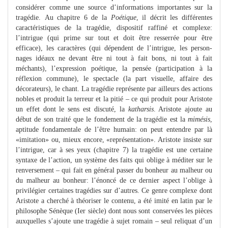
considérer comme une source d’informations importantes sur la
tragédie. Au chapitre 6 de la
Poétique
, il décrit les différentes
caractéristiques de la tragédie, dispositif raffiné et complexe:
l’intrigue (qui prime sur tout et doit être resserrée pour être
efficace), les caractères (qui dépendent de l’intrigue, les person-
nages idéaux ne devant être ni tout à fait bons, ni tout à fait
méchants), l’expression poétique, la pensée (participation à la
réflexion commune), le spectacle (la part visuelle, affaire des
décorateurs), le chant. La tragédie représente par ailleurs des actions
nobles et produit la terreur et la pitié – ce qui produit pour Aristote
un effet dont le sens est discuté, la
katharsis
. Aristote ajoute au
début de son traité que le fondement de la tragédie est la
mimésis
,
aptitude fondamentale de l’être humain: on peut entendre par là
«imitation» ou, mieux encore, «représentation». Aristote insiste sur
l’intrigue, car à ses yeux (chapitre 7) la tragédie est une certaine
syntaxe de l’action, un système des faits qui oblige à méditer sur le
renversement – qui fait en général passer du bonheur au malheur ou
du malheur au bonheur: l’énoncé de ce dernier aspect l’oblige à
privilégier certaines tragédies sur d’autres. Ce genre complexe dont
Aristote a cherché à théoriser le contenu, a été imité en latin par le
philosophe Sénèque (Ier siècle) dont nous sont conservées les pièces
auxquelles s’ajoute une tragédie à sujet romain – seul reliquat d’un