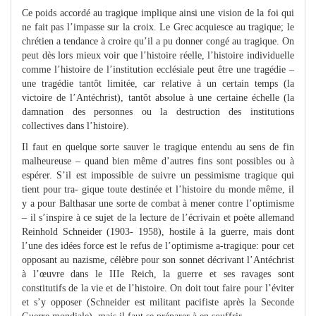
Ce poids accordé au tragique implique ainsi une vision de la foi qui
ne fait pas l’impasse sur la croix. Le Grec acquiesce au tragique; le
chrétien a tendance à croire qu’il a pu donner congé au tragique. On
peut dès lors mieux voir que l’histoire réelle, l’histoire individuelle
comme l’histoire de l’institution ecclésiale peut être une tragédie –
une tragédie tantôt limitée, car relative à un certain temps (la
victoire de l’Antéchrist), tantôt absolue à une certaine échelle (la
damnation des personnes ou la destruction des institutions
collectives dans l’histoire).
Il faut en quelque sorte sauver le tragique entendu au sens de fin
malheureuse – quand bien même d’autres fins sont possibles ou à
espérer. S’il est impossible de suivre un pessimisme tragique qui
tient pour tra- gique toute destinée et l’histoire du monde même, il
y a pour Balthasar une sorte de combat à mener contre l’optimisme
– il s’inspire à ce sujet de la lecture de l’écrivain et poète allemand
Reinhold Schneider (1903- 1958), hostile à la guerre, mais dont
l’une des idées force est le refus de l’optimisme a-tragique: pour cet
opposant au nazisme, célèbre pour son sonnet décrivant l’Antéchrist
à l’œuvre dans le IIIe Reich, la guerre et ses ravages sont
constitutifs de la vie et de l’histoire. On doit tout faire pour l’éviter
et s’y opposer (Schneider est militant pacifiste après la Seconde