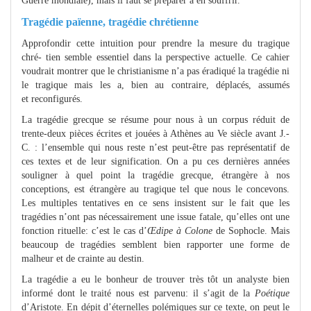
Guerre mondiale), mais il faut se préparer à en souffrir.
Tragédie païenne, tragédie chrétienne
Approfondir cette intuition pour prendre la mesure du tragique
chré- tien semble essentiel dans la perspective actuelle. Ce cahier
voudrait montrer que le christianisme n’a pas éradiqué la tragédie ni
le tragique mais les a, bien au contraire, déplacés, assumés
et reconfigurés.
La tragédie grecque se résume pour nous à un corpus réduit de
trente-deux pièces écrites et jouées à Athènes au Ve siècle avant J.-
C. : l’ensemble qui nous reste n’est peut-être pas représentatif de
ces textes et de leur signification. On a pu ces dernières années
souligner à quel point la tragédie grecque, étrangère à nos
conceptions, est étrangère au tragique tel que nous le concevons.
Les multiples tentatives en ce sens insistent sur le fait que les
tragédies n’ont pas nécessairement une issue fatale, qu’elles ont une
fonction rituelle: c’est le cas d’
Œdipe à Colone
de Sophocle. Mais
beaucoup de tragédies semblent bien rapporter une forme de
malheur et de crainte au destin.
La tragédie a eu le bonheur de trouver très tôt un analyste bien
informé dont le traité nous est parvenu: il s’agit de la
Poétique
d’Aristote. En dépit d’éternelles polémiques sur ce texte, on peut le