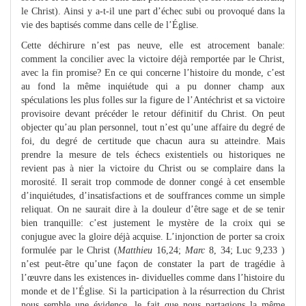
le Christ). Ainsi y a-t-il une part d’échec subi ou provoqué dans la
vie des baptisés comme dans celle de l’Église.
Cette déchirure n’est pas neuve, elle est atrocement banale:
comment la concilier avec la victoire déjà remportée par le Christ,
avec la fin promise? En ce qui concerne l’histoire du monde, c’est
au fond la même inquiétude qui a pu donner champ aux
spéculations les plus folles sur la figure de l’Antéchrist et sa victoire
provisoire devant précéder le retour définitif du Christ. On peut
objecter qu’au plan personnel, tout n’est qu’une affaire du degré de
foi, du degré de certitude que chacun aura su atteindre. Mais
prendre la mesure de tels échecs existentiels ou historiques ne
revient pas à nier la victoire du Christ ou se complaire dans la
morosité. Il serait trop commode de donner congé à cet ensemble
d’inquiétudes, d’insatisfactions et de souffrances comme un simple
reliquat. On ne saurait dire à la douleur d’être sage et de se tenir
bien tranquille: c’est justement le mystère de la croix qui se
conjugue avec la gloire déjà acquise. L’injonction de porter sa croix
formulée par le Christ (
Matthieu
16,24;
Marc
8, 34; Luc 9,233 )
n’est peut-être qu’une façon de constater la part de tragédie à
l’œuvre dans les existences in- dividuelles comme dans l’histoire du
monde et de l’Église. Si la participation à la résurrection du Christ
nous semble une évidence, le fait que nous partagions la même