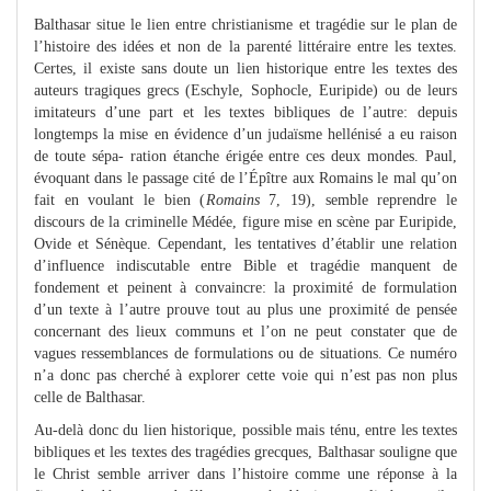
Balthasar situe le lien entre christianisme et tragédie sur le plan de
l’histoire des idées et non de la parenté littéraire entre les textes.
Certes, il existe sans doute un lien historique entre les textes des
auteurs tragiques grecs (Eschyle, Sophocle, Euripide) ou de leurs
imitateurs d’une part et les textes bibliques de l’autre: depuis
longtemps la mise en évidence d’un judaïsme hellénisé a eu raison
de toute sépa- ration étanche érigée entre ces deux mondes. Paul,
évoquant dans le passage cité de l’Épître aux Romains le mal qu’on
fait en voulant le bien (
Romains
7, 19), semble reprendre le
discours de la criminelle Médée, figure mise en scène par Euripide,
Ovide et Sénèque. Cependant, les tentatives d’établir une relation
d’influence indiscutable entre Bible et tragédie manquent de
fondement et peinent à convaincre: la proximité de formulation
d’un texte à l’autre prouve tout au plus une proximité de pensée
concernant des lieux communs et l’on ne peut constater que de
vagues ressemblances de formulations ou de situations. Ce numéro
n’a donc pas cherché à explorer cette voie qui n’est pas non plus
celle de Balthasar.
Au-delà donc du lien historique, possible mais ténu, entre les textes
bibliques et les textes des tragédies grecques, Balthasar souligne que
le Christ semble arriver dans l’histoire comme une réponse à la