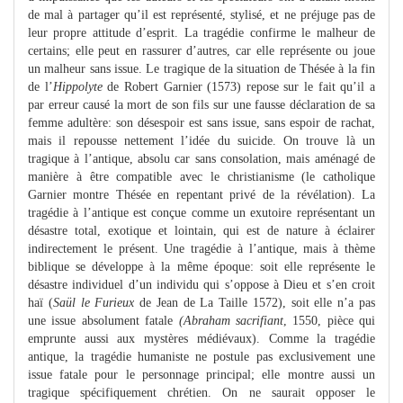
de mal à partager qu’il est représenté, stylisé, et ne préjuge pas de
leur propre attitude d’esprit. La tragédie confirme le malheur de
certains; elle peut en rassurer d’autres, car elle représente ou joue
un malheur sans issue. Le tragique de la situation de Thésée à la fin
de l’
Hippolyte
de Robert Garnier (1573) repose sur le fait qu’il a
par erreur causé la mort de son fils sur une fausse déclaration de sa
femme adultère: son désespoir est sans issue, sans espoir de rachat,
mais il repousse nettement l’idée du suicide. On trouve là un
tragique à l’antique, absolu car sans consolation, mais aménagé de
manière à être compatible avec le christianisme (le catholique
Garnier montre Thésée en repentant privé de la révélation). La
tragédie à l’antique est conçue comme un exutoire représentant un
désastre total, exotique et lointain, qui est de nature à éclairer
indirectement le présent. Une tragédie à l’antique, mais à thème
biblique se développe à la même époque: soit elle représente le
désastre individuel d’un individu qui s’oppose à Dieu et s’en croit
haï (
Saül le Furieux
de Jean de La Taille 1572), soit elle n’a pas
une issue absolument fatale
(Abraham sacrifiant
, 1550, pièce qui
emprunte aussi aux mystères médiévaux). Comme la tragédie
antique, la tragédie humaniste ne postule pas exclusivement une
issue fatale pour le personnage principal; elle montre aussi un
tragique spécifiquement chrétien. On ne saurait opposer le