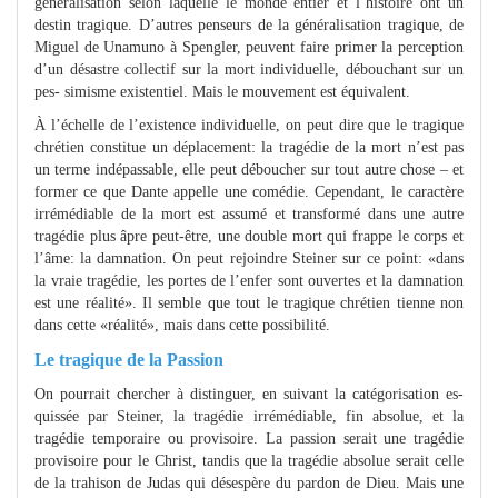
généralisation selon laquelle le monde entier et l’histoire ont un
destin tragique. D’autres penseurs de la généralisation tragique, de
Miguel de Unamuno à Spengler, peuvent faire primer la perception
d’un désastre collectif sur la mort individuelle, débouchant sur un
pes- simisme existentiel. Mais le mouvement est équivalent.
À l’échelle de l’existence individuelle, on peut dire que le tragique
chrétien constitue un déplacement: la tragédie de la mort n’est pas
un terme indépassable, elle peut déboucher sur tout autre chose – et
former ce que Dante appelle une comédie. Cependant, le caractère
irrémédiable de la mort est assumé et transformé dans une autre
tragédie plus âpre peut-être, une double mort qui frappe le corps et
l’âme: la damnation. On peut rejoindre Steiner sur ce point: «dans
la vraie tragédie, les portes de l’enfer sont ouvertes et la damnation
est une réalité». Il semble que tout le tragique chrétien tienne non
dans cette «réalité», mais dans cette possibilité.
Le tragique de la Passion
On pourrait chercher à distinguer, en suivant la catégorisation es-
quissée par Steiner, la tragédie irrémédiable, fin absolue, et la
tragédie temporaire ou provisoire. La passion serait une tragédie
provisoire pour le Christ, tandis que la tragédie absolue serait celle
de la trahison de Judas qui désespère du pardon de Dieu. Mais une