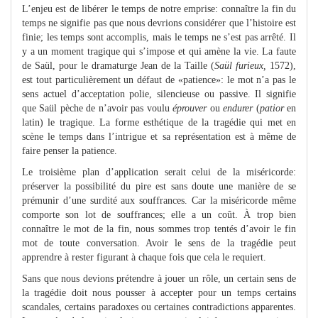
L’enjeu est de libérer le temps de notre emprise: connaître la fin du
temps ne signifie pas que nous devrions considérer que l’histoire est
finie; les temps sont accomplis, mais le temps ne s’est pas arrêté. Il
y a un moment tragique qui s’impose et qui amène la vie. La faute
de Saül, pour le dramaturge Jean de la Taille (
Saül furieux,
1572),
est tout particulièrement un défaut de «patience»: le mot n’a pas le
sens actuel d’acceptation polie, silencieuse ou passive. Il signifie
que Saül pèche de n’avoir pas voulu
éprouver
ou
endurer
(
patior
en
latin) le tragique. La forme esthétique de la tragédie qui met en
scène le temps dans l’intrigue et sa représentation est à même de
faire penser la patience.
Le troisième plan d’application serait celui de la miséricorde:
préserver la possibilité du pire est sans doute une manière de se
prémunir d’une surdité aux souffrances. Car la miséricorde même
comporte son lot de souffrances; elle a un coût. À trop bien
connaître le mot de la fin, nous sommes trop tentés d’avoir le fin
mot de toute conversation. Avoir le sens de la tragédie peut
apprendre à rester figurant à chaque fois que cela le requiert.
Sans que nous devions prétendre à jouer un rôle, un certain sens de
la tragédie doit nous pousser à accepter pour un temps certains
scandales, certains paradoxes ou certaines contradictions apparentes.