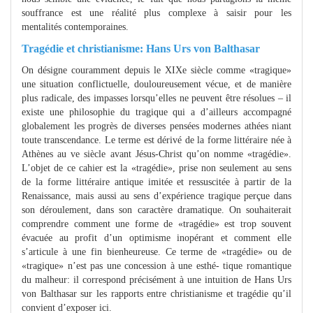
souffrance est une réalité plus complexe à saisir pour les
mentalités contemporaines.
Tragédie et christianisme: Hans Urs von Balthasar
On désigne couramment depuis le XIXe siècle comme «tragique»
une situation conflictuelle, douloureusement vécue, et de manière
plus radicale, des impasses lorsqu’elles ne peuvent être résolues – il
existe une philosophie du tragique qui a d’ailleurs accompagné
globalement les progrès de diverses pensées modernes athées niant
toute transcendance. Le terme est dérivé de la forme littéraire née à
Athènes au ve siècle avant Jésus-Christ qu’on nomme «tragédie».
L’objet de ce cahier est la «tragédie», prise non seulement au sens
de la forme littéraire antique imitée et ressuscitée à partir de la
Renaissance, mais aussi au sens d’expérience tragique perçue dans
son déroulement, dans son caractère dramatique. On souhaiterait
comprendre comment une forme de «tragédie» est trop souvent
évacuée au profit d’un optimisme inopérant et comment elle
s’articule à une fin bienheureuse. Ce terme de «tragédie» ou de
«tragique» n’est pas une concession à une esthé- tique romantique
du malheur: il correspond précisément à une intuition de Hans Urs
von Balthasar sur les rapports entre christianisme et tragédie qu’il
convient d’exposer ici.