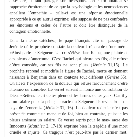
désespéré, il faut partager son désespoir»: cette formulation se
rapproche étroitement de ce que la psychologie et les neurosciences
appellent l’empathie – celle-ci est une réponse émotionnelle
appropriée à ce qu’autrui exprime; elle suppose de ne pas confondre
ses émotions et celles de l’autre et doit être distinguée de la
contagion émotionnelle.
Dans la même catéchèse, le pape François cite un passage de
Jérémie où le prophète constate la douleur irréparable d’une mère:
«Ainsi parle le Seigneur: Un cri s’élève dans Rama, une plainte et
des pleurs d’amertume. C’est Rachel qui pleure ses fils; elle refuse
d’être consolée, car ses fils ne sont plus» (
Jérémie
31,15). Le
prophète reprend et modifie la figure de Rachel, morte en donnant
naissance à Benjamin dans un contexte tout différent (
Genèse
35).
On lit ici l’expression de la douleur qui refuse farouchement d’être
atténuée ou consolée. Le verset suivant annonce une consolation de
Dieu: «Retiens le cri de tes pleurs et les larmes de tes yeux. Car il y
a un salaire pour ta peine, – oracle du Seigneur: ils reviendront du
pays de l’ennemi» (
Jérémie
31, 16). La douleur radicale n’est pas
présentée comme un manque de foi, bien au contraire, puisque les
pleurs amènent un salaire. Ce verset repris pour le mas- sacre des
Innocents (
Matthieu
2, 17-18) exprime bien la tragédie d’une mort
cruelle et injuste. Ce tragique n’est peut-être pas le dernier mot,