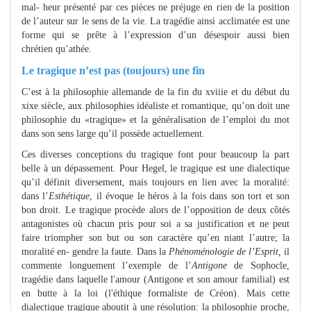
mal- heur présenté par ces pièces ne préjuge en rien de la position
de l’auteur sur le sens de la vie. La tragédie ainsi acclimatée est une
forme qui se prête à l’expression d’un désespoir aussi bien
chrétien qu’athée.
Le tragique n’est pas (toujours) une fin
C’est à la philosophie allemande de la fin du xviiie et du début du
xixe siècle, aux philosophies idéaliste et romantique, qu’on doit une
philosophie du «tragique» et la généralisation de l’emploi du mot
dans son sens large qu’il possède actuellement.
Ces diverses conceptions du tragique font pour beaucoup la part
belle à un dépassement. Pour Hegel, le tragique est une dialectique
qu’il définit diversement, mais toujours en lien avec la moralité:
dans l’
Esthétique
, il évoque le héros à la fois dans son tort et son
bon droit. Le tragique procède alors de l’opposition de deux côtés
antagonistes où chacun pris pour soi a sa justification et ne peut
faire triompher son but ou son caractère qu’en niant l’autre; la
moralité en- gendre la faute. Dans la
Phénoménologie de l’Esprit,
il
commente longuement l’exemple de l’
Antigone
de Sophocle,
tragédie dans laquelle l'amour (Antigone et son amour familial) est
en butte à la loi (l'éthique formaliste de Créon). Mais cette
dialectique tragique aboutit à une résolution: la philosophie proche,