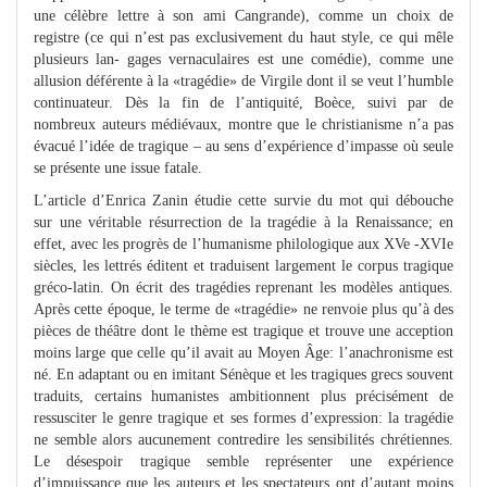
une célèbre lettre à son ami Cangrande), comme un choix de
registre (ce qui n’est pas exclusivement du haut style, ce qui mêle
plusieurs lan- gages vernaculaires est une comédie), comme une
allusion déférente à la «tragédie» de Virgile dont il se veut l’humble
continuateur. Dès la fin de l’antiquité, Boèce, suivi par de
nombreux auteurs médiévaux, montre que le christianisme n’a pas
évacué l’idée de tragique – au sens d’expérience d’impasse où seule
se présente une issue fatale.
L’article d’Enrica Zanin étudie cette survie du mot qui débouche
sur une véritable résurrection de la tragédie à la Renaissance; en
effet, avec les progrès de l’humanisme philologique aux XVe -XVIe
siècles, les lettrés éditent et traduisent largement le corpus tragique
gréco-latin. On écrit des tragédies reprenant les modèles antiques.
Après cette époque, le terme de «tragédie» ne renvoie plus qu’à des
pièces de théâtre dont le thème est tragique et trouve une acception
moins large que celle qu’il avait au Moyen Âge: l’anachronisme est
né. En adaptant ou en imitant Sénèque et les tragiques grecs souvent
traduits, certains humanistes ambitionnent plus précisément de
ressusciter le genre tragique et ses formes d’expression: la tragédie
ne semble alors aucunement contredire les sensibilités chrétiennes.
Le désespoir tragique semble représenter une expérience
d’impuissance que les auteurs et les spectateurs ont d’autant moins